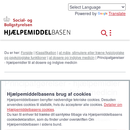
G
å
Powered by
Translate
t
i
l
h
o
v
e
Du er her:
Forside
|
Klassifikation
|
at måle, stimulere eller træne fysiologiske
d
og psykologiske funktioner
|
at dosere og indgive medicin
| Principafgørelser
i
- hjælpemidler til at dosere og indgive medicin
n
d
h
Principafgørelser - hjælpemidler
o
til at dosere og indgive medicin
l
Hjælpemiddelbasens brug af cookies
d
Hjælpemiddelbasen benytter nødvendige tekniske cookies. Desuden
Principafgørelser relateret til produktgruppen
Hjælpemidler til at
anvendes cookies til statistik, hvis du accepterer alle cookies.
Detaljer om
dosere og indgive medicin
. Klik på
alle principafgørelser i
Hjælpemiddelbasens cookies
.
Hjælpemiddelbasen
for at få listen udvidet til at omfatte alle
Du kan til enhver tid trække dit samtykke tilbage via Hjælpemiddelbasens
principafgørelser, som er registreret i Hjælpemiddelbasen.
cookiedeklaration, som du finder under overskriften Om
Hjælpemiddelbasen i sidens bund.