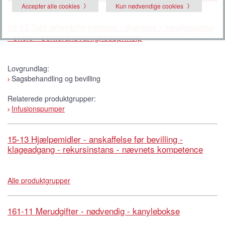
Accepter alle cookies
Kun nødvendige cookies
29-13 Tabt arbejdsfortjeneste - diabetes - insulinpumpe
- skole - sektoransvarlighedsprincip
Lovgrundlag:
Sagsbehandling og bevilling
Relaterede produktgrupper:
Infusionspumper
15-13 Hjælpemidler - anskaffelse før bevilling -
klageadgang - rekursinstans - nævnets kompetence
Alle produktgrupper
161-11 Merudgifter - nødvendig - kanylebokse