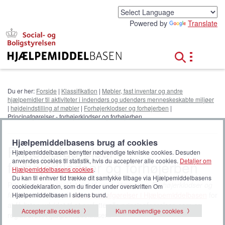
G
å
Powered by
Translate
t
i
l
h
o
v
e
Du er her:
Forside
|
Klassifikation
|
Møbler, fast inventar og andre
d
hjælpemidler til aktiviteter i indendørs og udendørs menneskeskabte miljøer
i
|
højdeindstilling af møbler
|
Forhøjerklodser og forhøjerben
|
n
Principafgørelser - forhøjerklodser og forhøjerben
d
h
Hjælpemiddelbasens brug af cookies
o
Principafgørelser -
Hjælpemiddelbasen benytter nødvendige tekniske cookies. Desuden
l
anvendes cookies til statistik, hvis du accepterer alle cookies.
Detaljer om
forhøjerklodser og forhøjerben
d
Hjælpemiddelbasens cookies
.
Du kan til enhver tid trække dit samtykke tilbage via Hjælpemiddelbasens
Principafgørelser relateret til produktgruppen
Forhøjerklodser og
cookiedeklaration, som du finder under overskriften Om
forhøjerben
. Klik på
alle principafgørelser i Hjælpemiddelbasen
for
Hjælpemiddelbasen i sidens bund.
at få listen udvidet til at omfatte alle principafgørelser, som er
Accepter alle cookies
Kun nødvendige cookies
registreret i Hjælpemiddelbasen.