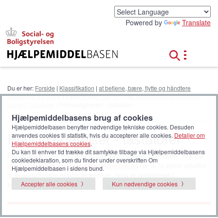
G
å
Powered by
Translate
t
i
l
h
o
v
e
Du er her:
Forside
|
Klassifikation
|
at betjene, bære, flytte og håndtere
d
genstande og udstyr
|
Elektroniske hjælpemidler til betjening og styring af
i
udstyr
|
Tastaturer
| Principafgørelser - tastaturer
n
Hjælpemiddelbasens brug af cookies
d
Hjælpemiddelbasen benytter nødvendige tekniske cookies. Desuden
h
Principafgørelser - tastaturer
anvendes cookies til statistik, hvis du accepterer alle cookies.
Detaljer om
o
Hjælpemiddelbasens cookies
.
l
Du kan til enhver tid trække dit samtykke tilbage via Hjælpemiddelbasens
Principafgørelser relateret til produktgruppen
Tastaturer
. Klik på
d
cookiedeklaration, som du finder under overskriften Om
alle principafgørelser i Hjælpemiddelbasen
for at få listen udvidet
Hjælpemiddelbasen i sidens bund.
til at omfatte alle principafgørelser, som er registreret i
Accepter alle cookies
Kun nødvendige cookies
Hjælpemiddelbasen.