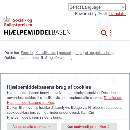
G
å
Powered by
Translate
t
i
l
h
o
v
e
Du er her:
Forside
|
Klassifikation
|
personlig pleje
|
af- og påklædning
|
d
Guides - hjælpemidler til af- og påklædning
i
n
d
Guides - hjælpemidler til af- og
h
påklædning
o
Hjælpemiddelbasens brug af cookies
l
Hjælpemiddelbasen benytter nødvendige tekniske cookies. Desuden
d
Guides relateret til produktgruppen
Hjælpemidler til af- og
anvendes cookies til statistik, hvis du accepterer alle cookies.
Detaljer om
påklædning
. Klik på
alle guides
for at udvide listen til at vise alle
Hjælpemiddelbasens cookies
.
Du kan til enhver tid trække dit samtykke tilbage via Hjælpemiddelbasens
guides i Hjælpemiddelbasen.
cookiedeklaration, som du finder under overskriften Om
Hjælpemiddelbasen i sidens bund.
Accepter alle cookies
Kun nødvendige cookies