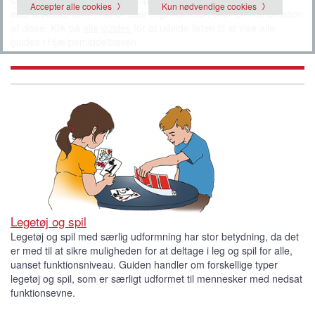
Accepter alle cookies
Kun nødvendige cookies
eller erstatter arm-, hånd- eller fingerfunktion eller en kombination
af disse
. Klik på
alle guides
for at udvide listen til at vise alle
guides i Hjælpemiddelbasen.
Legetøj og spil
Legetøj og spil med særlig udformning har stor betydning, da det
er med til at sikre muligheden for at deltage i leg og spil for alle,
uanset funktionsniveau. Guiden handler om forskellige typer
legetøj og spil, som er særligt udformet til mennesker med nedsat
funktionsevne.