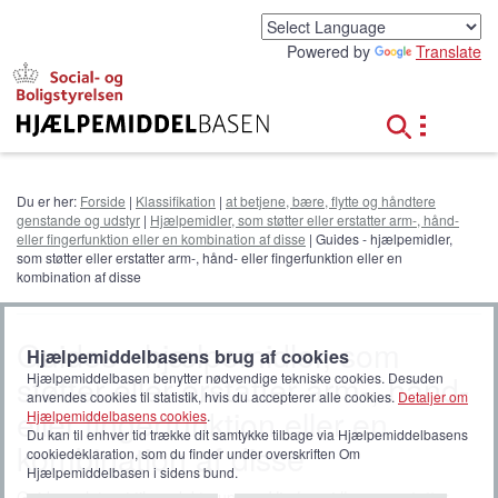
G
å
Powered by
Translate
t
i
l
h
o
v
e
Du er her:
Forside
|
Klassifikation
|
at betjene, bære, flytte og håndtere
d
genstande og udstyr
|
Hjælpemidler, som støtter eller erstatter arm-, hånd-
i
eller fingerfunktion eller en kombination af disse
| Guides - hjælpemidler,
n
som støtter eller erstatter arm-, hånd- eller fingerfunktion eller en
d
kombination af disse
h
o
Guides - hjælpemidler, som
l
Hjælpemiddelbasens brug af cookies
d
støtter eller erstatter arm-, hånd-
Hjælpemiddelbasen benytter nødvendige tekniske cookies. Desuden
anvendes cookies til statistik, hvis du accepterer alle cookies.
Detaljer om
eller fingerfunktion eller en
Hjælpemiddelbasens cookies
.
Du kan til enhver tid trække dit samtykke tilbage via Hjælpemiddelbasens
kombination af disse
cookiedeklaration, som du finder under overskriften Om
Hjælpemiddelbasen i sidens bund.
Guides relateret til produktgruppen
Hjælpemidler, som støtter