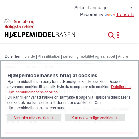
G
å
Powered by
Translate
t
i
l
h
o
v
e
Du er her:
Forside
|
Klassifikation
|
personlig mobilitet og transport
|
Andre
d
ikke-motoriserede køretøjer
|
Kravlere og rullebrætter
| Standarder for
i
prøvning - kravlere og rullebrætter
n
Hjælpemiddelbasens brug af cookies
d
Hjælpemiddelbasen benytter nødvendige tekniske cookies. Desuden
h
Standarder for prøvning -
anvendes cookies til statistik, hvis du accepterer alle cookies.
Detaljer om
o
Hjælpemiddelbasens cookies
.
kravlere og rullebrætter
l
Du kan til enhver tid trække dit samtykke tilbage via Hjælpemiddelbasens
d
cookiedeklaration, som du finder under overskriften Om
Hjælpemiddelbasen i sidens bund.
Standarder relateret til produktgruppen
Kravlere og rullebrætter
.
Klik på
alle standarder
for at udvide listen til at vise alle
Accepter alle cookies
Kun nødvendige cookies
hjælpemiddelrelaterede standarder i Hjælpemiddelbasen.