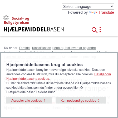
G
å
Powered by
Translate
t
i
l
h
o
v
e
Du er her:
Forside
|
Klassifikation
|
Møbler, fast inventar og andre
d
hjælpemidler til aktiviteter i indendørs og udendørs menneskeskabte miljøer
i
|
vertikal tilgængelighed
|
Faste ramper
| Standarder for prøvning -
n
enkeltdele til stationære ramper
Hjælpemiddelbasens brug af cookies
d
Hjælpemiddelbasen benytter nødvendige tekniske cookies. Desuden
h
anvendes cookies til statistik, hvis du accepterer alle cookies.
Detaljer om
o
Standarder for prøvning -
Hjælpemiddelbasens cookies
.
l
Du kan til enhver tid trække dit samtykke tilbage via Hjælpemiddelbasens
enkeltdele til stationære ramper
d
cookiedeklaration, som du finder under overskriften Om
Hjælpemiddelbasen i sidens bund.
Standarder relateret til produktgruppen
Enkeltdele til stationære
Accepter alle cookies
Kun nødvendige cookies
ramper
. Klik på
alle standarder
for at udvide listen til at vise alle
hjælpemiddelrelaterede standarder i Hjælpemiddelbasen.