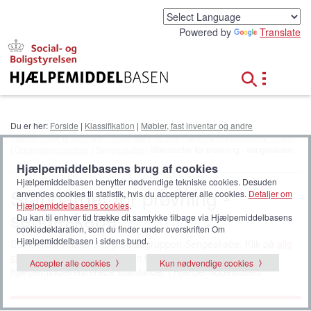
G
å
Powered by
Translate
t
i
l
h
o
v
e
Du er her:
Forside
|
Klassifikation
|
Møbler, fast inventar og andre
d
hjælpemidler til aktiviteter i indendørs og udendørs menneskeskabte miljøer
i
|
Opbevaringsmøbler
|
Sengeskabe
| Standarder for prøvning - sengeskabe
n
Hjælpemiddelbasens brug af cookies
d
Hjælpemiddelbasen benytter nødvendige tekniske cookies. Desuden
h
Standarder for prøvning -
anvendes cookies til statistik, hvis du accepterer alle cookies.
Detaljer om
o
Hjælpemiddelbasens cookies
.
sengeskabe
l
Du kan til enhver tid trække dit samtykke tilbage via Hjælpemiddelbasens
d
cookiedeklaration, som du finder under overskriften Om
Hjælpemiddelbasen i sidens bund.
Standarder relateret til produktgruppen
Sengeskabe
. Klik på
alle
standarder
for at udvide listen til at vise alle
Accepter alle cookies
Kun nødvendige cookies
hjælpemiddelrelaterede standarder i Hjælpemiddelbasen.