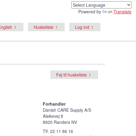
Powered by
Translate
English
Huskeliste
Log ind
Føj til huskeliste
Forhandler
Danish CARE Supply A/S
Alsikevej 8
8920 Randers NV
Tlf. 22 11 86 16