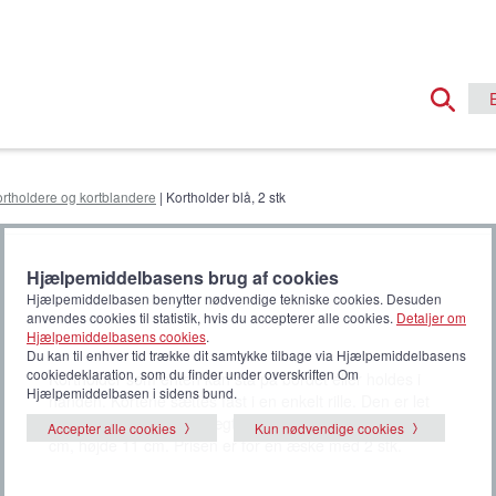
rtholdere og kortblandere
| Kortholder blå, 2 stk
Hjælpemiddelbasens brug af cookies
Hjælpemiddelbasen benytter nødvendige tekniske cookies. Desuden
anvendes cookies til statistik, hvis du accepterer alle cookies.
Detaljer om
Hjælpemiddelbasens cookies
.
Du kan til enhver tid trække dit samtykke tilbage via Hjælpemiddelbasens
cookiedeklaration, som du finder under overskriften Om
Kortholder som enten kan stå på bordet eller holdes i
Hjælpemiddelbasen i sidens bund.
hånden. Kortene sættes fast i en enkelt rille. Den er let
buet. Materiale Plast, vægt 103 gram pr. stk. bredde 21
Accepter alle cookies
Kun nødvendige cookies
cm, højde 11 cm. Prisen er for en æske med 2 stk.