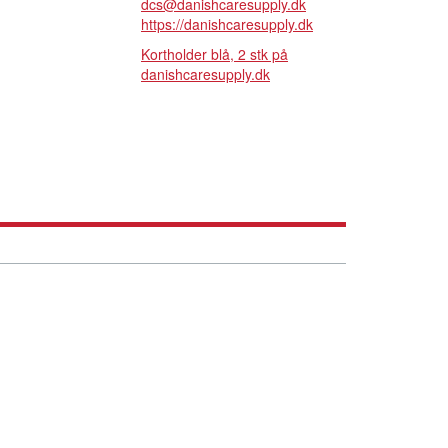
dcs@danishcaresupply.dk
https://danishcaresupply.dk
Kortholder blå, 2 stk på
danishcaresupply.dk