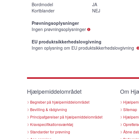
Bordmodel
JA
Kortblander
NEJ
Prøvningsoplysninger
Ingen prøvningsoplysninger
EU produktsikkerhedslovgivning
Ingen oplysning om EU produktsikkerhedslovgivning
Hjælpemiddelområdet
Om Hjæ
Begreber på hjælpemiddelområdet
Hjælpemi
Bevilling & rådgivning
Sitemap
Principafgørelser på hjælpemiddelområdet
Hjælpemi
Kravspecifikationsværktøj
Oprettels
Standarder for prøvning
Åbne dat