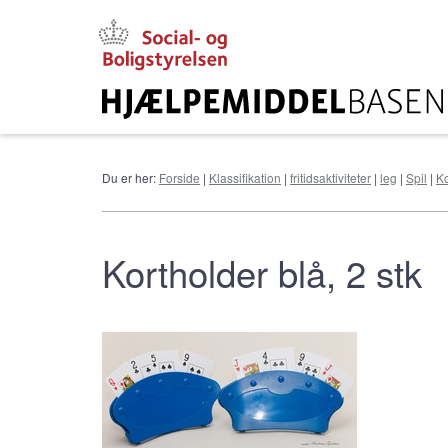
Gå
til
hovedindhold
Du er her:
Forside
|
Klassifikation
|
fritidsaktiviteter
|
leg
|
Spil
|
Ko
Kortholder blå, 2 stk