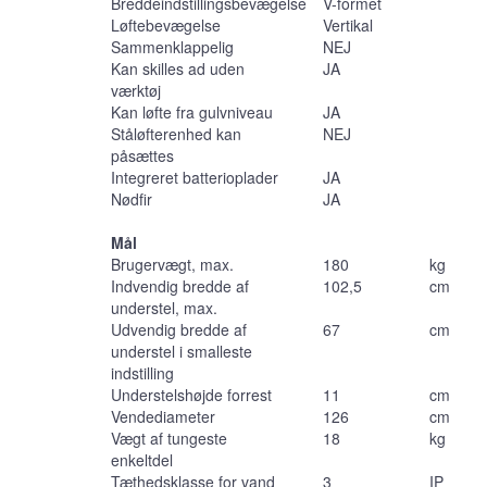
Breddeindstillingsbevægelse
V-formet
Løftebevægelse
Vertikal
Sammenklappelig
NEJ
Kan skilles ad uden
JA
værktøj
Kan løfte fra gulvniveau
JA
Ståløfterenhed kan
NEJ
påsættes
Integreret batterioplader
JA
Nødfir
JA
Mål
Brugervægt, max.
180
kg
Indvendig bredde af
102,5
cm
understel, max.
Udvendig bredde af
67
cm
understel i smalleste
indstilling
Understelshøjde forrest
11
cm
Vendediameter
126
cm
Vægt af tungeste
18
kg
enkeltdel
Tæthedsklasse for vand
3
IP