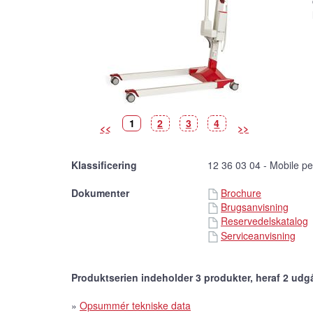
Billede
(Vist
Billede
Billede
Billede
1
2
3
4
<<
>>
billede)
Klassificering
12 36 03 04 - Mobile pers
Dokumenter
Brochure
Brugsanvisning
Reservedelskatalog
Serviceanvisning
Produktserien indeholder 3 produkter, heraf 2 udg
»
Opsummér tekniske data