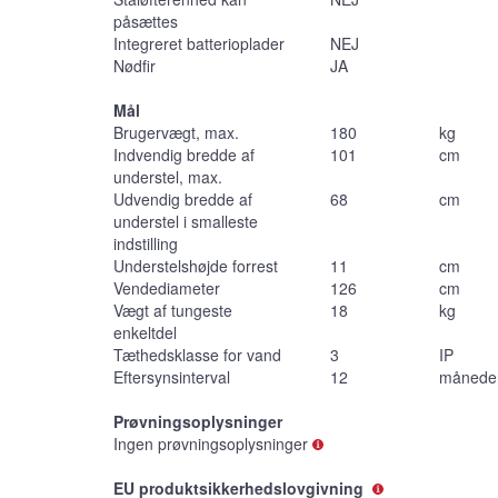
påsættes
Integreret batterioplader
NEJ
Nødfir
JA
Mål
Brugervægt, max.
180
kg
Indvendig bredde af
101
cm
understel, max.
Udvendig bredde af
68
cm
understel i smalleste
indstilling
Understelshøjde forrest
11
cm
Vendediameter
126
cm
Vægt af tungeste
18
kg
enkeltdel
Tæthedsklasse for vand
3
IP
Eftersynsinterval
12
månede
Prøvningsoplysninger
Ingen prøvningsoplysninger
EU produktsikkerhedslovgivning