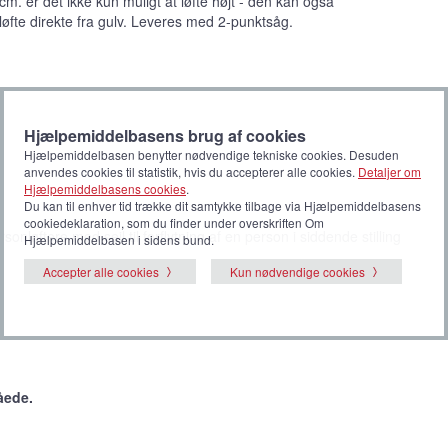
cm. er det ikke kun muligt at løfte højt - den kan også
løfte direkte fra gulv. Leveres med 2-punktsåg.
Hjælpemiddelbasens brug af cookies
Hjælpemiddelbasen benytter nødvendige tekniske cookies. Desuden
anvendes cookies til statistik, hvis du accepterer alle cookies.
Detaljer om
Hjælpemiddelbasens cookies
.
Du kan til enhver tid trække dit samtykke tilbage via Hjælpemiddelbasens
cookiedeklaration, som du finder under overskriften Om
onløftere med sejl til forflytning af en person i siddende stilling
Hjælpemiddelbasen i sidens bund.
Accepter alle cookies
Kun nødvendige cookies
åede.