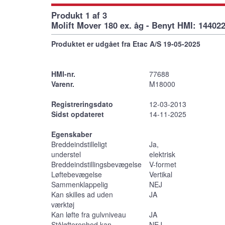
Produkt 1 af 3
Molift Mover 180 ex. åg - Benyt HMI: 14402
Produktet er udgået fra Etac A/S 19-05-2025
HMI-nr.
77688
Varenr.
M18000
Registreringsdato
12-03-2013
Sidst opdateret
14-11-2025
Egenskaber
Breddeindstilleligt
Ja,
understel
elektrisk
Breddeindstillingsbevægelse
V-formet
Løftebevægelse
Vertikal
Sammenklappelig
NEJ
Kan skilles ad uden
JA
værktøj
Kan løfte fra gulvniveau
JA
Ståløfterenhed kan
NEJ