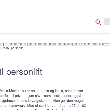
rt
|
at løfte personer
|
Mobile personløftere med løftesejl eller løftestropper til forfly
0 mobil personlift
 personlift
Molift Mover 180 er en kompakt og let lift, som passer
perfekt til private hjem såvel som i institutioner og på
sygehuse. Liftens letvægtskonstruktion gør den meget
let at manøvrere. Med et stort løfteområde fra 27 til 163