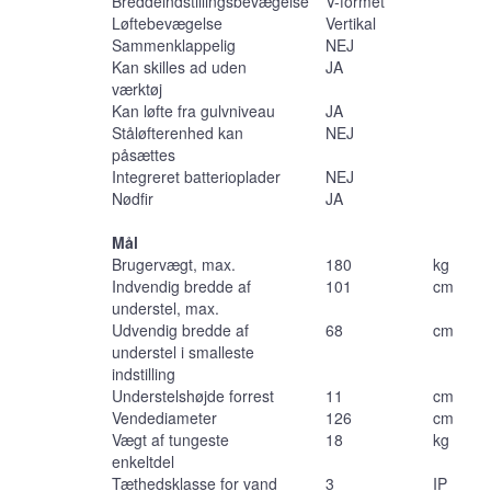
Breddeindstillingsbevægelse
V-formet
Løftebevægelse
Vertikal
Sammenklappelig
NEJ
Kan skilles ad uden
JA
værktøj
Kan løfte fra gulvniveau
JA
Ståløfterenhed kan
NEJ
påsættes
Integreret batterioplader
NEJ
Nødfir
JA
Mål
Brugervægt, max.
180
kg
Indvendig bredde af
101
cm
understel, max.
Udvendig bredde af
68
cm
understel i smalleste
indstilling
Understelshøjde forrest
11
cm
Vendediameter
126
cm
Vægt af tungeste
18
kg
enkeltdel
Tæthedsklasse for vand
3
IP