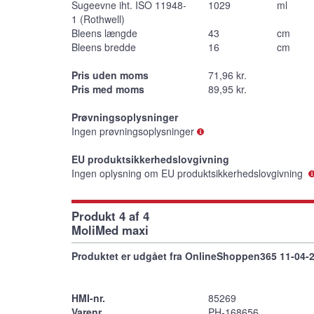
Sugeevne iht. ISO 11948-
1029
ml
1 (Rothwell)
Bleens længde
43
cm
Bleens bredde
16
cm
Pris uden moms
71,96 kr.
Pris med moms
89,95 kr.
Prøvningsoplysninger
Ingen prøvningsoplysninger
EU produktsikkerhedslovgivning
Ingen oplysning om EU produktsikkerhedslovgivning
Produkt 4 af 4
MoliMed maxi
Produktet er udgået fra OnlineShoppen365 11-04-
HMI-nr.
85269
Varenr.
PH-168656