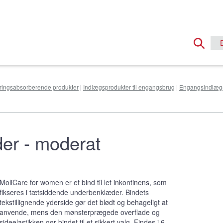
øringsabsorberende produkter
|
Indlægsprodukter til engangsbrug
|
Engangsindlægsb
der - moderat
MoliCare for women er et bind til let inkontinens, som
fikseres i tætsiddende underbenklæder. Bindets
tekstillignende yderside gør det blødt og behageligt at
anvende, mens den mønsterprægede overflade og
sideelastikken gør bindet til et sikkert valg. Findes i 6