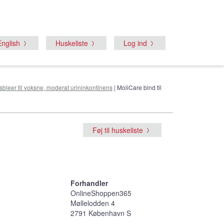
English
Huskeliste
Log ind
leer til voksne, moderat urininkontinens
| MoliCare bind til
Føj til huskeliste
Forhandler
OnlineShoppen365
Møllelodden 4
2791 København S