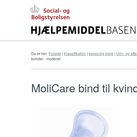
Gå
til
hovedindhold
Du er her:
Forside
|
Klassifikation
|
personlig pleje
|
Urin- og aff
kvinder - moderat
MoliCare bind til kvin