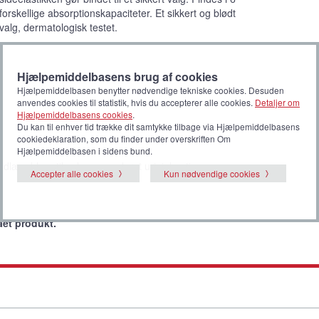
forskellige absorptionskapaciteter. Et sikkert og blødt
valg, dermatologisk testet.
Hjælpemiddelbasens brug af cookies
Hjælpemiddelbasen benytter nødvendige tekniske cookies. Desuden
anvendes cookies til statistik, hvis du accepterer alle cookies.
Detaljer om
Hjælpemiddelbasens cookies
.
Du kan til enhver tid trække dit samtykke tilbage via Hjælpemiddelbasens
cookiedeklaration, som du finder under overskriften Om
Hjælpemiddelbasen i sidens bund.
dlægsbleer til voksne, moderat urininkontinens
Accepter alle cookies
Kun nødvendige cookies
ået produkt.