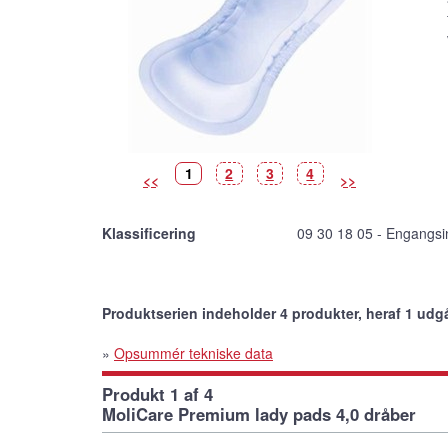
Billede
(Vist
Billede
Billede
Billede
1
2
3
4
<<
>>
billede)
Klassificering
09 30 18 05 - Engangsin
Produktserien indeholder 4 produkter, heraf 1 udg
»
Opsummér tekniske data
Produkt 1 af 4
MoliCare Premium lady pads 4,0 dråber