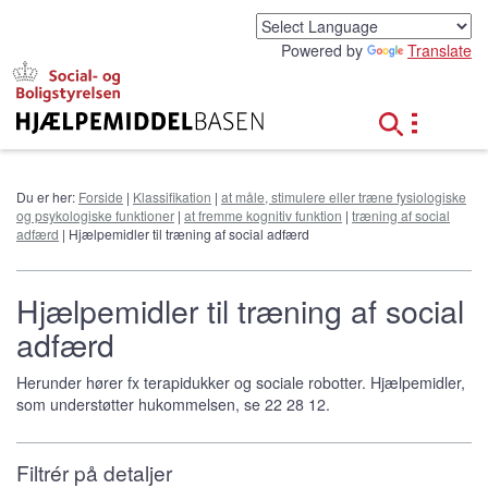
G
å
Powered by
Translate
t
i
l
h
o
v
e
Du er her:
Forside
|
Klassifikation
|
at måle, stimulere eller træne fysiologiske
d
og psykologiske funktioner
|
at fremme kognitiv funktion
|
træning af social
i
adfærd
| Hjælpemidler til træning af social adfærd
n
d
h
Hjælpemidler til træning af social
o
adfærd
l
d
Herunder hører fx terapidukker og sociale robotter. Hjælpemidler,
som understøtter hukommelsen, se 22 28 12.
Filtrér på detaljer