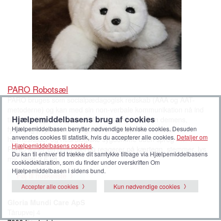
PARO Robotsæl
PARO bruges som socialpædagogisk redskab (AAA og AAT-
metoderne) og kan med sin non-verbale kommunikation nå ind
Hjælpemiddelbasens brug af cookies
til mange typer brugere Ældre med fremskreden demens,
fysisk og psykisk udviklingshæmmede, personer med
Hjælpemiddelbasen benytter nødvendige tekniske cookies. Desuden
anvendes cookies til statistik, hvis du accepterer alle cookies.
Detaljer om
hjerneskader og neurologiske sygdomme uden sprog mv.
Hjælpemiddelbasens cookies
.
PARO ligner en rigtig sæl og reagerer på kærtegn, stemmer, lys
Du kan til enhver tid trække dit samtykke tilbage via Hjælpemiddelbasens
mv. Vejer 2,6 kg.
cookiedeklaration, som du finder under overskriften Om
Hjælpemiddelbasen i sidens bund.
Føj til huskeliste
Accepter alle cookies
Kun nødvendige cookies
Gloria Mundi Care ApS
Tårupvej 4