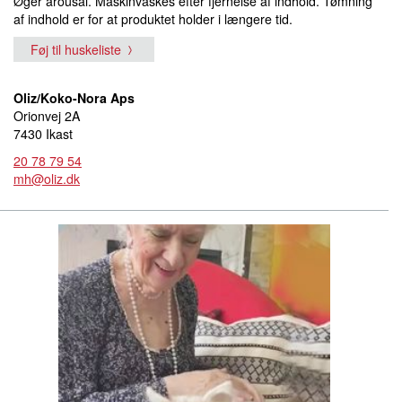
Øger arousal. Maskinvaskes efter fjernelse af indhold. Tømning
af indhold er for at produktet holder i længere tid.
Føj til huskeliste
Oliz/Koko-Nora Aps
Orionvej 2A
7430 Ikast
20 78 79 54
mh@oliz.dk