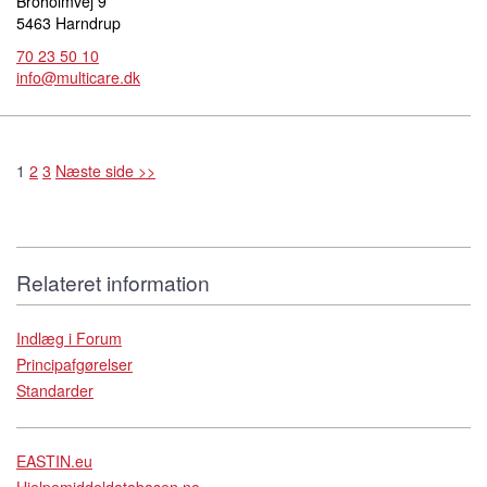
Broholmvej 9
5463 Harndrup
70 23 50 10
info@multicare.dk
1
2
3
Næste side >>
Relateret information
Indlæg i Forum
Principafgørelser
Standarder
EASTIN.eu
Hjelpemiddeldatabasen.no