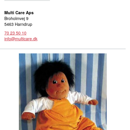
Multi Care Aps
Broholmvej 9
5463 Harndrup
70 23 50 10
info@multicare.dk