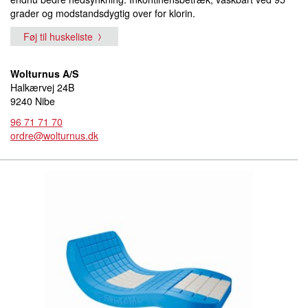
grader og modstandsdygtig over for klorin.
Føj til huskeliste
Wolturnus A/S
Halkærvej 24B
9240 Nibe
96 71 71 70
ordre@wolturnus.dk