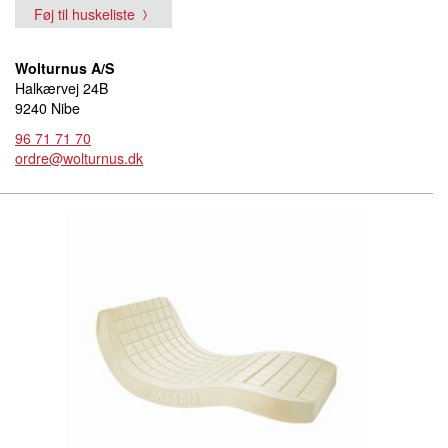
Føj til huskeliste
Wolturnus A/S
Halkærvej 24B
9240 Nibe
96 71 71 70
ordre@wolturnus.dk