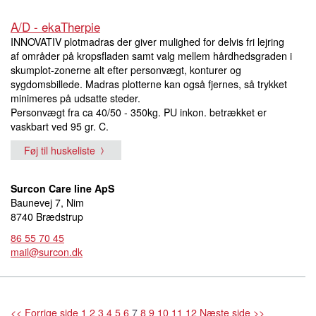
A/D - ekaTherpie
INNOVATIV plotmadras der giver mulighed for delvis fri lejring
af områder på kropsfladen samt valg mellem hårdhedsgraden i
skumplot-zonerne alt efter personvægt, konturer og
sygdomsbillede. Madras plotterne kan også fjernes, så trykket
minimeres på udsatte steder.
Personvægt fra ca 40/50 - 350kg. PU inkon. betrækket er
vaskbart ved 95 gr. C.
Føj til huskeliste
Surcon Care line ApS
Baunevej 7, Nim
8740 Brædstrup
86 55 70 45
mail@surcon.dk
<< Forrige side
1
2
3
4
5
6
7
8
9
10
11
12
Næste side >>