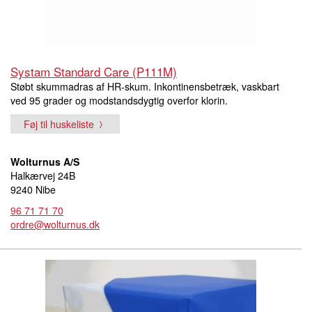
Systam Standard Care (P111M)
Støbt skummadras af HR-skum. Inkontinensbetræk, vaskbart
ved 95 grader og modstandsdygtig overfor klorin.
Føj til huskeliste
Wolturnus A/S
Halkærvej 24B
9240 Nibe
96 71 71 70
ordre@wolturnus.dk