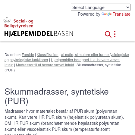
G
å
Powered by
Translate
t
i
l
h
o
v
e
Du er her:
Forside
|
Klassifikation
|
at måle, stimulere eller træne fysiologiske
d
og psykologiske funktioner
|
Hjælpemidler beregnet til at bevare vævet
i
intakt
|
Madrasser til at bevare vævet intakt
| Skummadrasser, syntetiske
n
(PUR)
d
h
o
Skummadrasser, syntetiske
l
(PUR)
d
Madrasser hvor materialet består af PUR skum (polyuretan
skum). Kan være HR PUR skum (højelastisk polyuretan skum),
CM HR PUR skum (brandhæmmende højelastisk polyuretan
skum) eller viscoelastisk PUR skum (temperaturfølsomt
polyuretan skum).