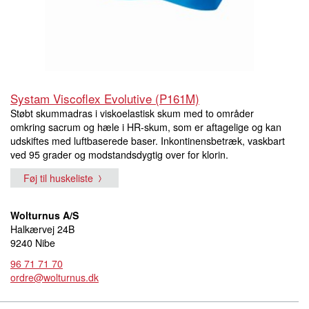
Systam Viscoflex Evolutive (P161M)
Støbt skummadras i viskoelastisk skum med to områder
omkring sacrum og hæle i HR-skum, som er aftagelige og kan
udskiftes med luftbaserede baser. Inkontinensbetræk, vaskbart
ved 95 grader og modstandsdygtig over for klorin.
Føj til huskeliste
Wolturnus A/S
Halkærvej 24B
9240 Nibe
96 71 71 70
ordre@wolturnus.dk