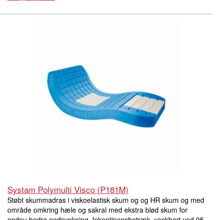
Systam Polymulti Visco (P181M)
Støbt skummadras i viskoelastisk skum og og HR skum og med
område omkring hæle og sakral med ekstra blød skum for
endnu bedre nedsynkning. Inkontinensbetræk, vaskbart ved 95