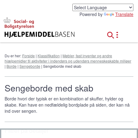
G
å
Powered by
Translate
t
i
l
h
o
v
e
Du er her:
Forside
|
Klassifikation
|
Møbler, fast inventar og andre
d
hjælpemidler til aktiviteter i indendørs og udendørs menneskeskabte miljøer
i
|
Borde
|
Sengeborde
| Sengeborde med skab
n
d
h
Sengeborde med skab
o
l
Borde hvori der typisk er en kombination af skuffer, hylder og
d
skabe. Kan have en nedfældelig bordplade på siden, der kan nå
ind over sengen.
Filtrér på detaljer