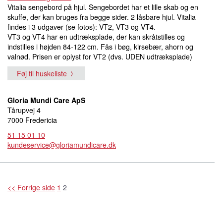
Vitalia sengebord på hjul. Sengebordet har et lille skab og en
skuffe, der kan bruges fra begge sider. 2 låsbare hjul. Vitalia
findes i 3 udgaver (se fotos): VT2, VT3 og VT4.
VT3 og VT4 har en udtræksplade, der kan skråtstilles og
indstilles i højden 84-122 cm. Fås i bøg, kirsebær, ahorn og
valnød. Prisen er oplyst for VT2 (dvs. UDEN udtræksplade)
Føj til huskeliste
Gloria Mundi Care ApS
Tårupvej 4
7000 Fredericia
51 15 01 10
kundeservice@gloriamundicare.dk
<< Forrige side
1
2