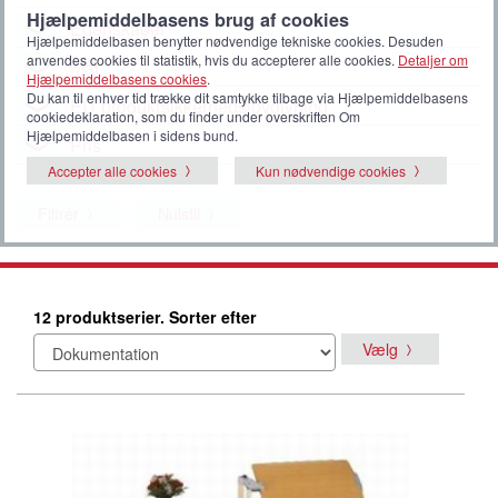
Hjælpemiddelbasens brug af cookies
Egenskaber
Hjælpemiddelbasen benytter nødvendige tekniske cookies. Desuden
anvendes cookies til statistik, hvis du accepterer alle cookies.
Detaljer om
Mål
Hjælpemiddelbasens cookies
.
Du kan til enhver tid trække dit samtykke tilbage via Hjælpemiddelbasens
EU produktsikkerhedslovgivning
cookiedeklaration, som du finder under overskriften Om
Hjælpemiddelbasen i sidens bund.
Pris
Accepter alle cookies
Kun nødvendige cookies
Filtrér
Nulstil
12 produktserier. Sorter efter
Vælg