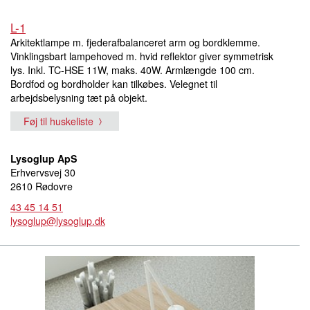
L-1
Arkitektlampe m. fjederafbalanceret arm og bordklemme.
Vinklingsbart lampehoved m. hvid reflektor giver symmetrisk
lys. Inkl. TC-HSE 11W, maks. 40W. Armlængde 100 cm.
Bordfod og bordholder kan tilkøbes. Velegnet til
arbejdsbelysning tæt på objekt.
Føj til huskeliste
Lysoglup ApS
Erhvervsvej 30
2610 Rødovre
43 45 14 51
lysoglup@lysoglup.dk