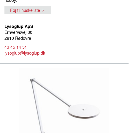
hobby.
Føj til huskeliste
Lysoglup ApS
Erhvervsvej 30
2610 Rødovre
43 45 14 51
lysoglup@lysoglup.dk