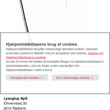
Hjælpemiddelbasens brug af cookies
Hjælpemiddelbasen benytter nødvendige tekniske cookies. Desuden
anvendes cookies til statistik, hvis du accepterer alle cookies.
Detaljer om
Hjælpemiddelbasens cookies
.
Air LED
Du kan til enhver tid trække dit samtykke tilbage via Hjælpemiddelbasens
cookiedeklaration, som du finder under overskriften Om
LED-lampen sikrer jævn og blændfri belysning af arbejdsfladen.
Hjælpemiddelbasen i sidens bund.
Fjederafbalanceret arm i 600 mm eller 800 mm gør det nemt at
justere hovedet, som altid forbliver parallelt med arbejdsfladen.
Accepter alle cookies
Kun nødvendige cookies
Føj til huskeliste
Lysoglup ApS
Erhvervsvej 30
2610 Rødovre