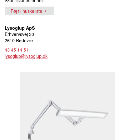
Skal tilsluttes el-net.
Føj til huskeliste
Lysoglup ApS
Erhvervsvej 30
2610 Rødovre
43 45 14 51
lysoglup@lysoglup.dk