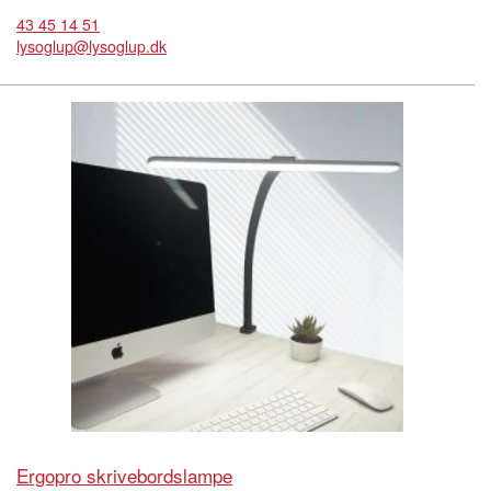
43 45 14 51
lysoglup@lysoglup.dk
Ergopro skrivebordslampe