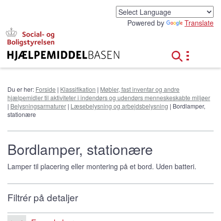
G
å
Powered by
Translate
t
i
l
h
o
v
e
Du er her:
Forside
|
Klassifikation
|
Møbler, fast inventar og andre
d
hjælpemidler til aktiviteter i indendørs og udendørs menneskeskabte miljøer
i
|
Belysningsarmaturer
|
Læsebelysning og arbejdsbelysning
| Bordlamper,
n
stationære
d
h
o
Bordlamper, stationære
l
d
Lamper til placering eller montering på et bord. Uden batteri.
Filtrér på detaljer