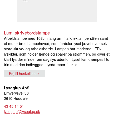
Lumi skrivebordslampe
Arbejdslampe med 108cm lang arm i arkitektlampe-stilen samt
et meter bredt lampehoved, som fordeler lyset jævnt over selv
store skrive- og arbejdsborde. Lampen har moderne LED-
lyskilder, som holder længe og sparer på strømmen, og giver et
klart lys der minder om dagslys udenfor. Lyset kan dæmpes i to
trin med den indbyggede lysdæmper-funktion
Føj til huskeliste
Lysoglup ApS
Erhvervsvej 30
2610 Rødovre
43 45 14 51
lysoglup@lysoglup.dk