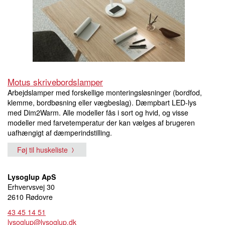
Motus skrivebordslamper
Arbejdslamper med forskellige monteringsløsninger (bordfod,
klemme, bordbøsning eller vægbeslag). Dæmpbart LED-lys
med Dim2Warm. Alle modeller fås i sort og hvid, og visse
modeller med farvetemperatur der kan vælges af brugeren
uafhængigt af dæmperindstilling.
Føj til huskeliste
Lysoglup ApS
Erhvervsvej 30
2610 Rødovre
43 45 14 51
lysoglup@lysoglup.dk