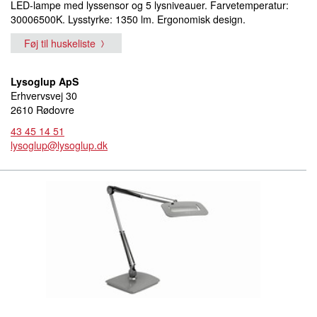
LED-lampe med lyssensor og 5 lysniveauer. Farvetemperatur:
30006500K. Lysstyrke: 1350 lm. Ergonomisk design.
Føj til huskeliste
Lysoglup ApS
Erhvervsvej 30
2610 Rødovre
43 45 14 51
lysoglup@lysoglup.dk