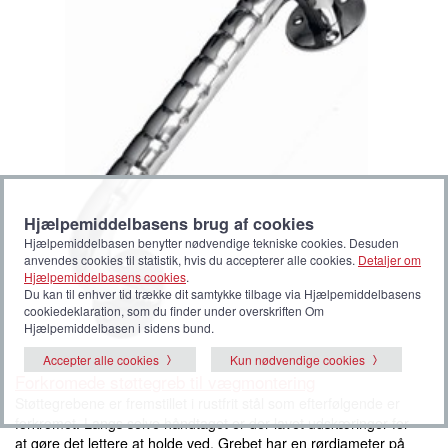
Hjælpemiddelbasens brug af cookies
Hjælpemiddelbasen benytter nødvendige tekniske cookies. Desuden
anvendes cookies til statistik, hvis du accepterer alle cookies.
Detaljer om
Hjælpemiddelbasens cookies
.
Du kan til enhver tid trække dit samtykke tilbage via Hjælpemiddelbasens
cookiedeklaration, som du finder under overskriften Om
Hjælpemiddelbasen i sidens bund.
Accepter alle cookies
Kun nødvendige cookies
Forkromede støttegreb til vægmontering
Støttegrebene er fremstillet i rustfrit stål som efterfølgende er
forkromet. Langs selve håndtaget er der lavet udskæringer for
at gøre det lettere at holde ved. Grebet har en rørdiameter på