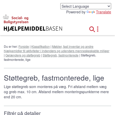
G
å
Powered by
Translate
t
i
l
h
o
v
e
Du er her:
Forside
|
Klassifikation
|
Møbler, fast inventar og andre
d
hjælpemidler til aktiviteter i indendørs og udendørs menneskeskabte miljøer
i
|
Gelændere og støttegreb
|
Støttegreb, fastmonterede
| Støttegreb,
n
fastmonterede, lige
d
h
o
Støttegreb, fastmonterede, lige
l
d
Lige støttegreb som monteres på væg. Fri afstand mellem væg
og greb max. 10 cm. Afstand mellem monteringspunkterne mere
end 20 cm.
Filtrér på detaljer