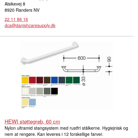
Alsikevej 8
8920 Randers NV
22 11 86 16
dcs@danishcaresupply.dk
HEWI støttegreb, 60 cm
Nylon ultramid stangsystem med rustfri stålkerne. Hygiejnisk og
nem at rengøre. Kan leveres i 12 forskellige farver.