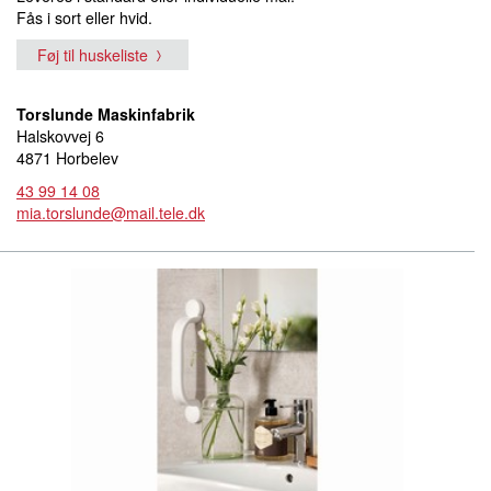
Fås i sort eller hvid.
Føj til huskeliste
Torslunde Maskinfabrik
Halskovvej 6
4871 Horbelev
43 99 14 08
mia.torslunde@mail.tele.dk