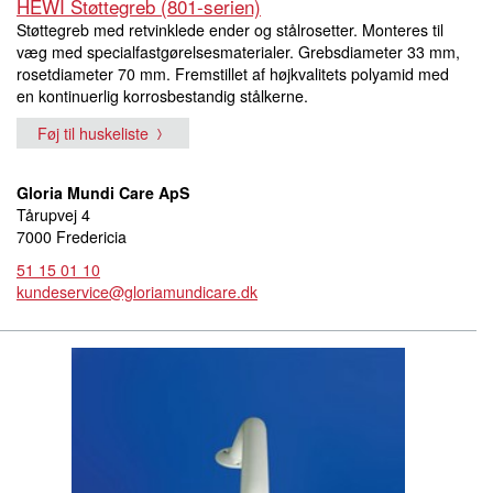
HEWI Støttegreb (801-serien)
Støttegreb med retvinklede ender og stålrosetter. Monteres til
væg med specialfastgørelsesmaterialer. Grebsdiameter 33 mm,
rosetdiameter 70 mm. Fremstillet af højkvalitets polyamid med
en kontinuerlig korrosbestandig stålkerne.
Føj til huskeliste
Gloria Mundi Care ApS
Tårupvej 4
7000 Fredericia
51 15 01 10
kundeservice@gloriamundicare.dk