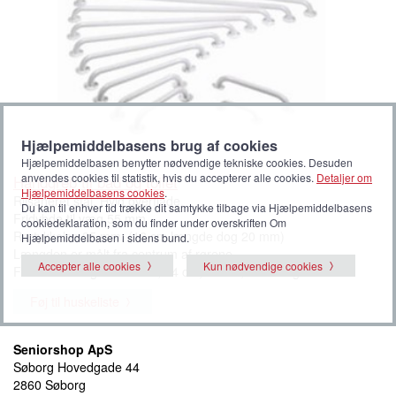
Hjælpemiddelbasens brug af cookies
Hjælpemiddelbasen benytter nødvendige tekniske cookies. Desuden
anvendes cookies til statistik, hvis du accepterer alle cookies.
Detaljer om
Håndgreb til bad og toilet
Hjælpemiddelbasens cookies
.
Rilsaneret stål. Hvid overflade.
Du kan til enhver tid trække dit samtykke tilbage via Hjælpemiddelbasens
Fridybde til væg 55 mm.
cookiedeklaration, som du finder under overskriften Om
Rørtykkelse 25 mm. (16 cm længde dog 20 mm)
Hjælpemiddelbasen i sidens bund.
Længden er målt fra centrum af rørene.
Accepter alle cookies
Kun nødvendige cookies
Fås i fem længder: 16 cm, 24 cm, 30 cm, 40 cm og 60 m.
Føj til huskeliste
Seniorshop ApS
Søborg Hovedgade 44
2860 Søborg