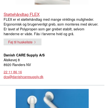
Støttehåndtag FLEX
FLEX er et støttehåndtag med mange vinklings muligheder.
Ergonomisk og brugervenligt greb, som monteres med skruer.
Er lavet af Polypropen som gør grebet stabilt, selvom
hænderne er våde. Fås i farverne hvid og grå.
Føj til huskeliste
Danish CARE Supply A/S
Alsikevej 8
8920 Randers NV
22 11 86 16
dcs@danishcaresupply.dk