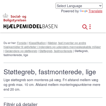
G
å
Powered by
Translate
t
i
l
h
o
v
e
Du er her:
Forside
|
Klassifikation
|
Møbler, fast inventar og andre
d
hjælpemidler til aktiviteter i indendørs og udendørs menneskeskabte miljøer
i
|
Gelændere og støttegreb
|
Støttegreb, fastmonterede
| Støttegreb,
n
fastmonterede, lige
d
h
o
Støttegreb, fastmonterede, lige
l
d
Lige støttegreb som monteres på væg. Fri afstand mellem væg
og greb max. 10 cm. Afstand mellem monteringspunkterne mere
end 20 cm.
Filtrér på detaljer