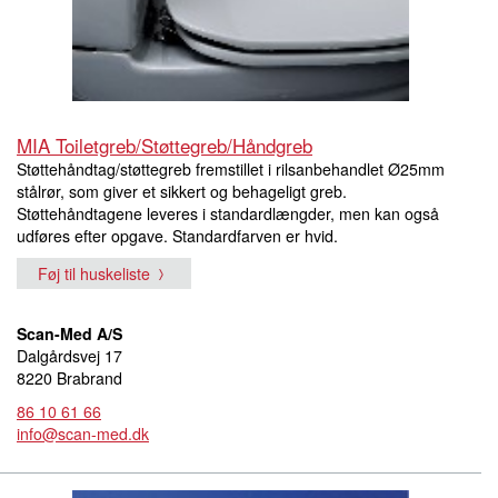
MIA Toiletgreb/Støttegreb/Håndgreb
Støttehåndtag/støttegreb fremstillet i rilsanbehandlet Ø25mm
stålrør, som giver et sikkert og behageligt greb.
Støttehåndtagene leveres i standardlængder, men kan også
udføres efter opgave. Standardfarven er hvid.
Føj til huskeliste
Scan-Med A/S
Dalgårdsvej 17
8220 Brabrand
86 10 61 66
info@scan-med.dk