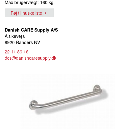
Max brugervægt: 160 kg.
Føj til huskeliste
Danish CARE Supply A/S
Alsikevej 8
8920 Randers NV
22 11 86 16
dcs@danishcaresupply.dk