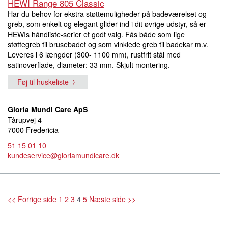
HEWI Range 805 Classic
Har du behov for ekstra støttemuligheder på badeværelset og
greb, som enkelt og elegant glider ind i dit øvrige udstyr, så er
HEWIs håndliste-serier et godt valg. Fås både som lige
støttegreb til brusebadet og som vinklede greb til badekar m.v.
Leveres i 6 længder (300- 1100 mm), rustfrit stål med
satinoverflade, diameter: 33 mm. Skjult montering.
Føj til huskeliste
Gloria Mundi Care ApS
Tårupvej 4
7000 Fredericia
51 15 01 10
kundeservice@gloriamundicare.dk
<< Forrige side
1
2
3
4
5
Næste side >>