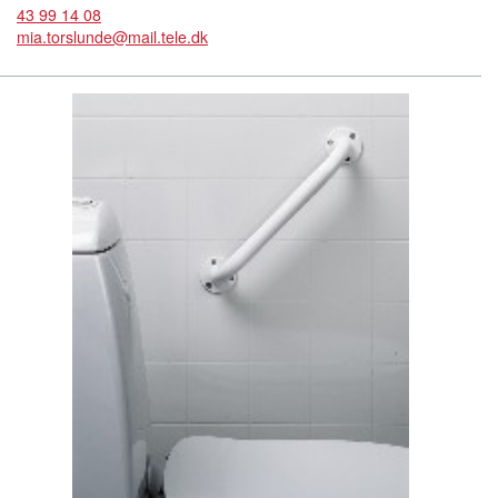
43 99 14 08
mia.torslunde@mail.tele.dk