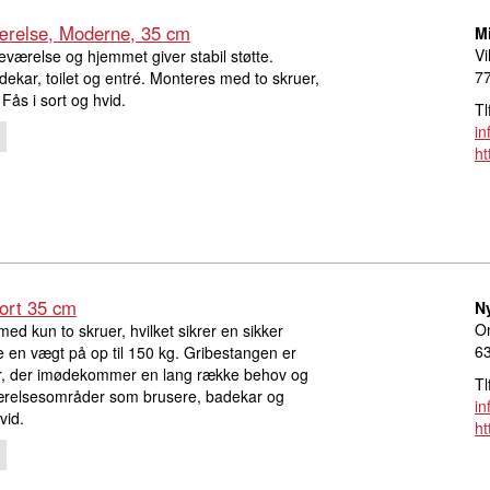
værelse, Moderne, 35 cm
M
Vi
eværelse og hjemmet giver stabil støtte.
77
dekar, toilet og entré. Monteres med to skruer,
Fås i sort og hvid.
Tl
in
ht
Sort 35 cm
N
Om
med kun to skruer, hvilket sikrer en sikker
6
e en vægt på op til 150 kg. Gribestangen er
er, der imødekommer en lang række behov og
Tl
ærelsesområder som brusere, badekar og
i
vid.
ht