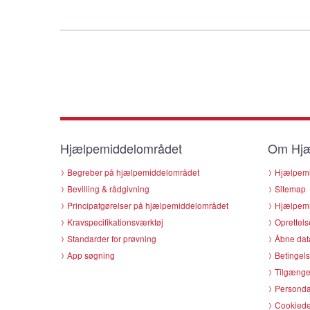
Hjælpemiddelområdet
Om Hjæ
Begreber på hjælpemiddelområdet
Hjælpemi
Bevilling & rådgivning
Sitemap
Principafgørelser på hjælpemiddelområdet
Hjælpemi
Kravspecifikationsværktøj
Oprettels
Standarder for prøvning
Åbne dat
App søgning
Betingels
Tilgænge
Persondat
Cookiede