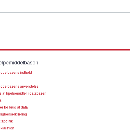
lpemiddelbasen
ddelbasens indhold
ddelbasens anvendelse
e af hjælpemidler i databasen
a
er for brug af data
lighedserklæring
apolitik
klaration