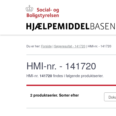
Gå
til
hovedindhold
Du er her:
Forside
|
Søgeresultat - 141720
| HMI-nr. - 141720
HMI-nr. - 141720
HMI-nr.
141720
findes i følgende produktserier.
2 produktserier. Sorter efter