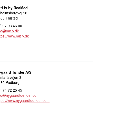
itLiv by ReaMed
lhelmsborgvej 16
00 Thisted
f. 97 93 46 00
fo@mitliv.dk
tps://www.mitliv.dk
ygaard Tønder A/S
fartsvejen 3
330 Padborg
f. 74 72 25 45
nfo@nygaardtoender.com
tps://www.nygaardtoender.com