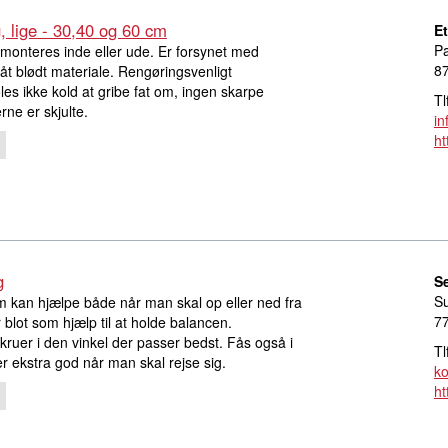
, lige - 30,40 og 60 cm
E
Pa
monteres inde eller ude. Er forsynet med
8
råt blødt materiale. Rengøringsvenligt
es ikke kold at gribe fat om, ingen skarpe
Tl
ne er skjulte.
in
ht
g
S
S
 kan hjælpe både når man skal op eller ned fra
7
r blot som hjælp til at holde balancen.
ruer i den vinkel der passer bedst. Fås også i
Tl
r ekstra god når man skal rejse sig.
ko
ht