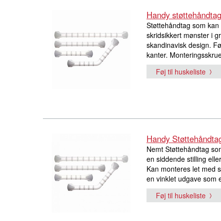
Handy støttehåndtag
Støttehåndtag som kan 
skridsikkert mønster i g
skandinavisk design. Føl
kanter. Monteringsskruer
Føj til huskeliste
Handy Støttehåndta
Nemt Støttehåndtag som
en siddende stilling elle
Kan monteres let med sk
en vinklet udgave som e
Føj til huskeliste