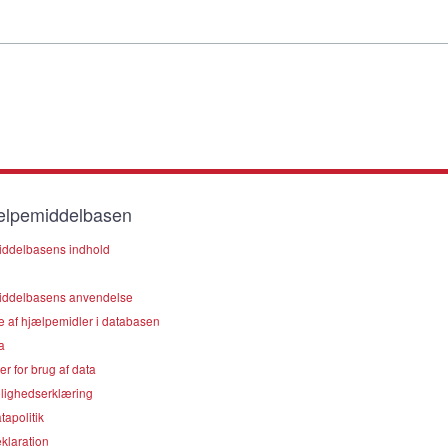
lpemiddelbasen
ddelbasens indhold
ddelbasens anvendelse
e af hjælpemidler i databasen
a
er for brug af data
lighedserklæring
apolitik
klaration