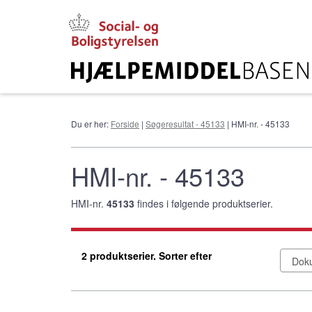
Gå
til
hovedindhold
Du er her:
Forside
|
Søgeresultat - 45133
| HMI-nr. - 45133
HMI-nr. - 45133
HMI-nr.
45133
findes i følgende produktserier.
2 produktserier. Sorter efter