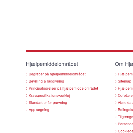
Hjælpemiddelområdet
Om Hjæ
Begreber på hjælpemiddelområdet
Hjælpemi
Bevilling & rådgivning
Sitemap
Principafgørelser på hjælpemiddelområdet
Hjælpemi
Kravspecifikationsværktøj
Oprettels
Standarder for prøvning
Åbne dat
App søgning
Betingels
Tilgænge
Persondat
Cookiede