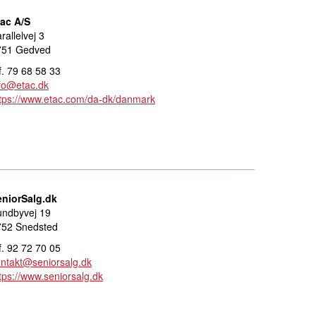
tac A/S
rallelvej 3
751 Gedved
f. 79 68 58 33
fo@etac.dk
tps://www.etac.com/da-dk/danmark
eniorSalg.dk
undbyvej 19
752 Snedsted
f. 92 72 70 05
ntakt@seniorsalg.dk
tps://www.seniorsalg.dk