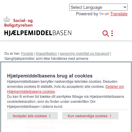
G
å
Powered by
Translate
t
i
l
h
o
v
e
Du er her:
Forside
|
Klassifikation
|
personlig mobilitet og transport
|
d
Ganghjælpemidler, som ikke håndteres med armene
i
n
d
Hjælpemiddelbasens brug af cookies
Ganghjælpemidler, som ikke
h
Hjælpemiddelbasen benytter nødvendige tekniske cookies. Desuden
håndteres med armene
o
anvendes cookies til statistik, hvis du accepterer alle cookies.
Detaljer om
l
Hjælpemiddelbasens cookies
.
Du kan til enhver tid trække dit samtykke tilbage via Hjælpemiddelbasens
d
Herunder hører fx gangstole.
cookiedeklaration, som du finder under overskriften Om
Hjælpemiddelbasen i sidens bund.
Accepter alle cookies
Kun nødvendige cookies
Ganghjælpemidler som ikke håndteres
12 02
med armene
00