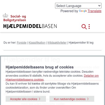
G
å
Powered by
Translate
t
i
l
h
o
v
e
Du er her:
Forside
|
Klassifikation
|
fritidsaktiviteter
| Hjælpemidler til leg
d
i
n
Hjælpemidler til leg
d
h
Hjælpemiddelbasens brug af cookies
Produkter til deltagelse i spil med regler eller ustrukturerede eller
o
Hjælpemiddelbasen benytter nødvendige tekniske cookies. Desuden
uorganiserede spil og spontane fritidsaktiviteter.
l
anvendes cookies til statistik, hvis du accepterer alle cookies.
Detaljer om
d
Hjælpemiddelbasens cookies
.
Du kan til enhver tid trække dit samtykke tilbage via Hjælpemiddelbasens
cookiedeklaration, som du finder under overskriften Om
Legetøj
30 03
Hjælpemiddelbasen i sidens bund.
03
(16 produktserier)
Udstyr, oftest til børn, som bruges i forbindelse
Accepter alle cookies
Kun nødvendige cookies
med leg uden fastsatte regler.