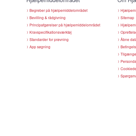
Begreber på hjælpemiddelområdet
Hjælpemi
Bevilling & rådgivning
Sitemap
Principafgørelser på hjælpemiddelområdet
Hjælpemi
Kravspecifikationsværktøj
Oprettels
Standarder for prøvning
Åbne dat
App søgning
Betingels
Tilgænge
Persondat
Cookiede
Spørgsmå