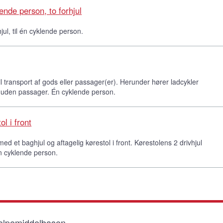
lende person, to forhjul
jul, til én cyklende person.
til transport af gods eller passager(er). Herunder hører ladcykler
er uden passager. Én cyklende person.
l i front
d et baghjul og aftagelig kørestol i front. Kørestolens 2 drivhjul
Èn cyklende person.
lpemiddelbasen