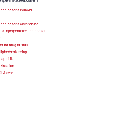
ddelbasens indhold
ddelbasens anvendelse
e af hjælpemidler i databasen
a
er for brug af data
lighedserklæring
apolitik
klaration
l & svar