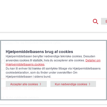
rt
|
Cykler
| Tre- og firehjulede foddrevne cykler
Hjælpemiddelbasens brug af cookies
ddrevne cykler
Hjælpemiddelbasen benytter nødvendige tekniske cookies. Desuden
anvendes cookies til statistik, hvis du accepterer alle cookies.
Detaljer om
Hjælpemiddelbasens cookies
.
Du kan til enhver tid trække dit samtykke tilbage via Hjælpemiddelbasens
 Herunder hører fx ladcykler.
cookiedeklaration, som du finder under overskriften Om
Hjælpemiddelbasen i sidens bund.
Accepter alle cookies
Kun nødvendige cookies
klende person, to baghjul
jul, til én cyklende person.