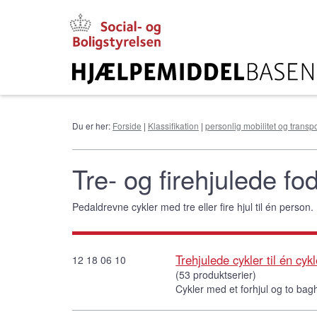
Gå
til
hovedindhold
Du er her:
Forside
|
Klassifikation
|
personlig mobilitet og transpo
Tre- og firehjulede fo
Pedaldrevne cykler med tre eller fire hjul til én person.
Trehjulede cykler til én cy
12 18 06 10
(53 produktserier)
Cykler med et forhjul og to bagh