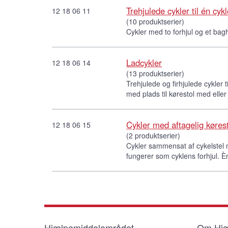
Trehjulede cykler til én cyk
12 18 06 11
(10 produktserier)
Cykler med to forhjul og et bagh
Ladcykler
12 18 06 14
(13 produktserier)
Trehjulede og firhjulede cykler 
med plads til kørestol med ell
Cykler med aftagelig køresto
12 18 06 15
(2 produktserier)
Cykler sammensat af cykelstel me
fungerer som cyklens forhjul. 
Hjælpemiddelområdet
Om Hjæ