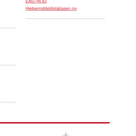
EASTIN.eu
Hjelpemiddeldatabasen.no