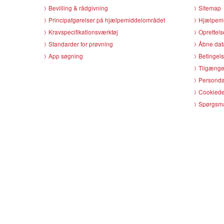
Bevilling & rådgivning
Sitemap
Principafgørelser på hjælpemiddelområdet
Hjælpemi
Kravspecifikationsværktøj
Oprettels
Standarder for prøvning
Åbne dat
App søgning
Betingels
Tilgænge
Persondat
Cookiede
Spørgsmå