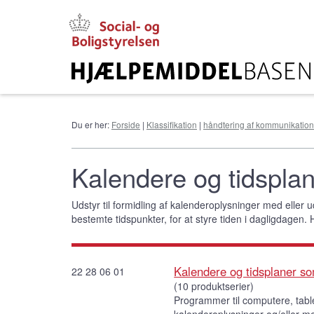
Gå
til
hovedindhold
Du er her:
Forside
|
Klassifikation
|
håndtering af kommunikation
Kalendere og tidspla
Udstyr til formidling af kalenderoplysninger med eller ud
bestemte tidspunkter, for at styre tiden i dagligdagen.
Kalendere og tidsplaner s
22 28 06 01
(10 produktserier)
Programmer til computere, table
kalenderoplysninger og/eller me