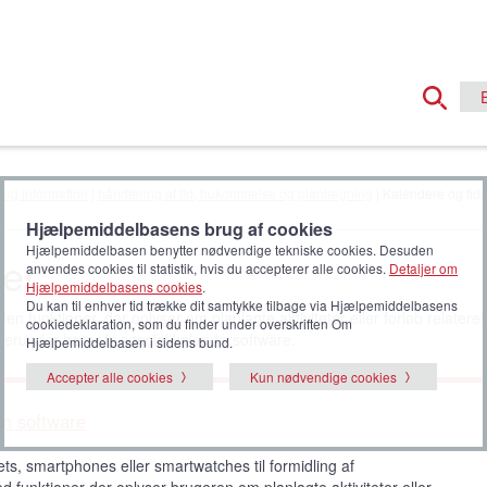
 og information
|
håndtering af tid, hukommelse og planlægning
| Kalendere og tid
Hjælpemiddelbasens brug af cookies
Hjælpemiddelbasen benytter nødvendige tekniske cookies. Desuden
ner
anvendes cookies til statistik, hvis du accepterer alle cookies.
Detaljer om
Hjælpemiddelbasens cookies
.
Du kan til enhver tid trække dit samtykke tilbage via Hjælpemiddelbasens
en funktioner, der oplyser om planlagte aktiviteter eller forløb relateret 
cookiedeklaration, som du finder under overskriften Om
 Herunder hører fx speciel kalendersoftware.
Hjælpemiddelbasen i sidens bund.
Accepter alle cookies
Kun nødvendige cookies
om software
ts, smartphones eller smartwatches til formidling af
d funktioner der oplyser brugeren om planlagte aktiviteter eller