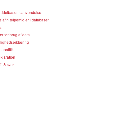
ddelbasens anvendelse
e af hjælpemidler i databasen
a
er for brug af data
lighedserklæring
apolitik
klaration
l & svar