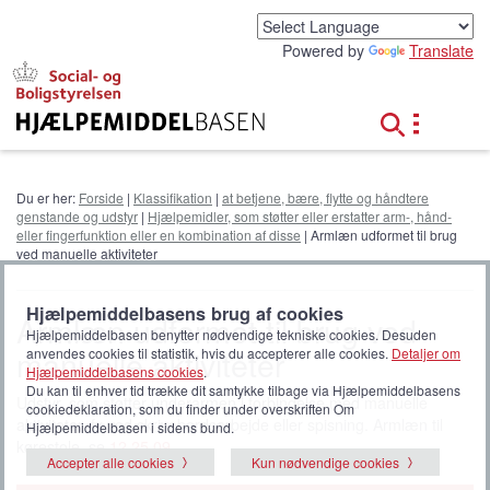
G
å
Powered by
Translate
t
i
l
h
o
v
e
Du er her:
Forside
|
Klassifikation
|
at betjene, bære, flytte og håndtere
d
genstande og udstyr
|
Hjælpemidler, som støtter eller erstatter arm-, hånd-
i
eller fingerfunktion eller en kombination af disse
| Armlæn udformet til brug
n
ved manuelle aktiviteter
d
h
Hjælpemiddelbasens brug af cookies
o
Armlæn udformet til brug ved
Hjælpemiddelbasen benytter nødvendige tekniske cookies. Desuden
l
manuelle aktiviteter
anvendes cookies til statistik, hvis du accepterer alle cookies.
Detaljer om
d
Hjælpemiddelbasens cookies
.
Du kan til enhver tid trække dit samtykke tilbage via Hjælpemiddelbasens
Udstyr, som støtter underarmen i forbindelse med manuelle
cookiedeklaration, som du finder under overskriften Om
aktiviteter, fx ved skrivebordsarbejde eller spisning. Armlæn til
Hjælpemiddelbasen i sidens bund.
kørestole, se
12 25 09
.
Accepter alle cookies
Kun nødvendige cookies