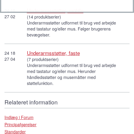
Underarmsstøtter, mobile
24 18
27 02
(14 produktserier)
Underarmsstøtter udformet til brug ved arbejde
med tastatur og/eller mus. Følger brugerens
bevægelser.
Underarmsstøtter, faste
24 18
27 04
(7 produktserier)
Underarmsstøtter udformet til brug ved arbejde
med tastatur og/eller mus. Herunder
håndledsstøtter og musemåtter med
støttefunktion.
Relateret information
Indlæg i Forum
Principafgørelser
Standarder