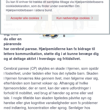
Du kan til enhver tid trække dit samtykke tilbage via Hjælpemiddelbasens
over en
cookiedeklaration, som du finder under overskriften Om
række
Hjælpemiddelbasen i sidens bund.
hjælpemidl
Accepter alle cookies
Kun nødvendige cookies
er, der kan
være
nyttige for
dig, hvis
du eller en
pårørende
har cerebral parese. Hjælpemidlerne kan fx bidrage til
lettere kommunikation, støtte dig i at kunne bevæge dig
og at deltage aktivt i hverdags- og fritidslivet.
Cerebral parese (CP) skyldes en skade i hjernen, som opstår
i fosterlivet, under fødslen eller hos det nyfødte barn. Skaden
i hjernen forværres ikke gennem livet, men følgerne viser sig,
efterhånden som barnet vokser op. Afhængig af hvilke
hjerneområder, der er ramt, kan der være udfordringer i
forhold til mobilitet, ved brug af hænder og arme eller ved
tale. I nogle tilfælde kan skaden ligeledes påvirke syn og
hørelse eller give kognitive vanskeligheder som fx problemer
med indlæring, koncentration eller sprog. Senfølger hos