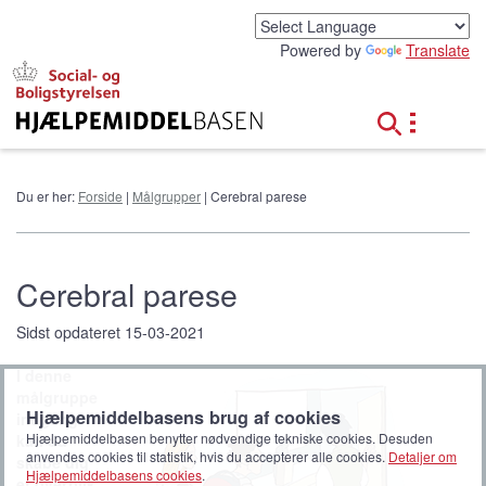
G
å
Powered by
Translate
t
i
l
h
o
v
e
Du er her:
Forside
|
Målgrupper
| Cerebral parese
d
i
n
d
Cerebral parese
h
o
Sidst opdateret 15-03-2021
l
d
I denne
målgruppe
Hjælpemiddelbasens brug af cookies
indgang
Hjælpemiddelbasen benytter nødvendige tekniske cookies. Desuden
kan du
anvendes cookies til statistik, hvis du accepterer alle cookies.
Detaljer om
skabe dig
Hjælpemiddelbasens cookies
.
et overblik