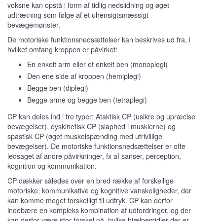
voksne kan opstå i form af tidlig nedslidning og øget
udtrætning som følge af et uhensigtsmæssigt
bevægemønster.
De motoriske funktionsnedsættelser kan beskrives ud fra, i
hvilket omfang kroppen er påvirket:
En enkelt arm eller et enkelt ben (monoplegi)
Den ene side af kroppen (hemiplegi)
Begge ben (diplegi)
Begge arme og begge ben (tetraplegi)
CP kan deles ind i tre typer: Ataktisk CP (usikre og upræcise
bevægelser), dyskinetisk CP (slaphed i musklerne) og
spastisk CP (øget muskelspænding med ufrivillige
bevægelser). De motoriske funktionsnedsættelser er ofte
ledsaget af andre påvirkninger, fx af sanser, perception,
kognition og kommunikation.
CP dækker således over en bred række af forskellige
motoriske, kommunikative og kognitive vanskeligheder, der
kan komme meget forskelligt til udtryk. CP kan derfor
indebære en kompleks kombination af udfordringer, og der
kan derfor være stor forskel på, hvilke hjælpemidler der er