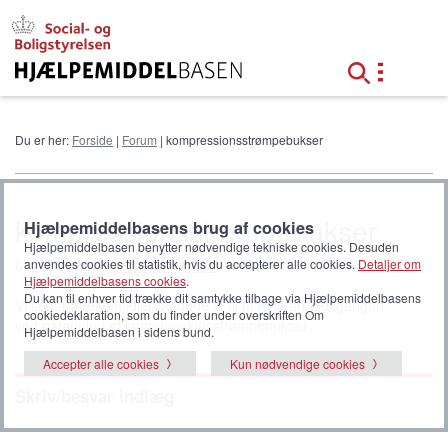
G
å
t
i
l
h
o
Du er her:
Forside
|
Forum
| kompressionsstrømpebukser
v
e
d
i
kompressionsstrømpebukser
Hjælpemiddelbasens brug af cookies
n
Hjælpemiddelbasen benytter nødvendige tekniske cookies. Desuden
d
anvendes cookies til statistik, hvis du accepterer alle cookies.
Detaljer om
07-12-2022 af
Bente Slivsgaard
h
Hjælpemiddelbasens cookies
.
o
Du kan til enhver tid trække dit samtykke tilbage via Hjælpemiddelbasens
Vi søger hjælpemidler og gode fif til at lette arbejdsgangen
l
cookiedeklaration, som du finder under overskriften Om
ved påtagning af kompressionsstrømpebukser.
d
Hjælpemiddelbasen i sidens bund.
Accepter alle cookies
Kun nødvendige cookies
Skriv/besvar indlæg