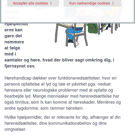
Accepter alle cookies
Kun nødvendige cookies
hvis du har
nedsat
hørelse.
Hjælpemidl
erne kan
gøre det
nemmere
at følge
med i
samtaler og høre, hvad der bliver sagt omkring dig, i
fjernsynet osv.
Hørehandicap dækker over funktionsnedsættelser, hvor en
persons opfattelse af lyd og tale er påvirket pga. nedsat
høresans eller neurologiske problemer med at opfatte og
bearbejde lyd. Mange mennesker med hørenedsættelse har
også tinnitus, som fx kan komme af høreskader, Menières og
andre sygdomme, som rammer hørelsen.
Hvilke hjælpemidler, der er relevante for dig, afhænger af din
hørenedsættelse, dine kommunikationsbehov og dine
omgivelser.