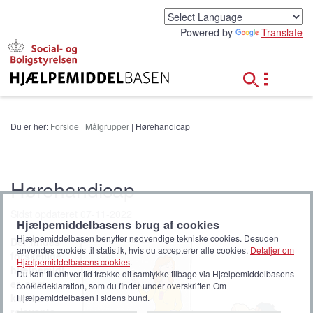
G
å
Powered by
Translate
t
i
l
h
o
v
e
Du er her:
Forside
|
Målgrupper
| Hørehandicap
d
i
n
d
Hørehandicap
h
o
Sidst opdateret 07-11-2022
l
Hjælpemiddelbasens brug af cookies
d
Hjælpemiddelbasen benytter nødvendige tekniske cookies. Desuden
Der findes
anvendes cookies til statistik, hvis du accepterer alle cookies.
Detaljer om
forskellige
Hjælpemiddelbasens cookies
.
hjælpemidl
Du kan til enhver tid trække dit samtykke tilbage via Hjælpemiddelbasens
er, som
cookiedeklaration, som du finder under overskriften Om
kan være
Hjælpemiddelbasen i sidens bund.
relevante,