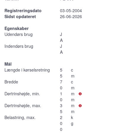
Registreringsdato
03-05-2004
Sidst opdateret
26-06-2026
Egenskaber
Udendørs brug
J
A
Indendørs brug
J
A
Mål
Længde i kørselsretning
5
c
5
m
Bredde
7
c
0
m
Dørtrinshøjde, min.
1
m
0
m
Dørtrinshøjde, max.
3
m
5
m
Belastning, max.
2
k
0
g
0