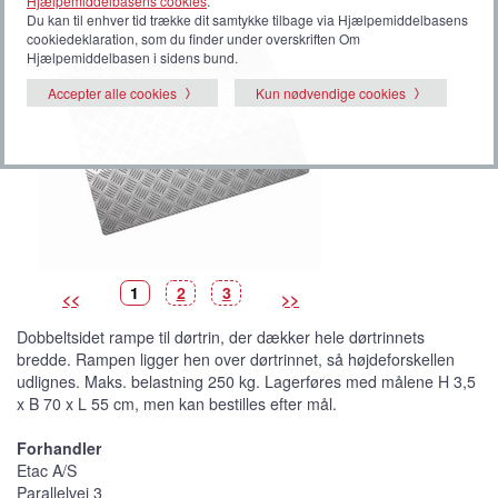
Hjælpemiddelbasens cookies
.
Du kan til enhver tid trække dit samtykke tilbage via Hjælpemiddelbasens
cookiedeklaration, som du finder under overskriften Om
Hjælpemiddelbasen i sidens bund.
Accepter alle cookies
Kun nødvendige cookies
B
(
B
B
1
2
3
<<
>>
i
V
i
i
l
i
l
l
l
s
l
l
Dobbeltsidet rampe til dørtrin, der dækker hele dørtrinnets
e
t
e
e
d
b
d
d
bredde. Rampen ligger hen over dørtrinnet, så højdeforskellen
e
i
e
e
l
udlignes. Maks. belastning 250 kg. Lagerføres med målene H 3,5
l
e
x B 70 x L 55 cm, men kan bestilles efter mål.
d
e
)
Forhandler
Etac A/S
Parallelvej 3