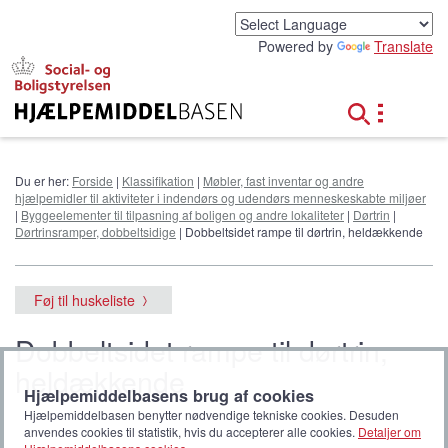
G
å
Powered by
Translate
t
i
l
h
o
v
e
Du er her:
Forside
|
Klassifikation
|
Møbler, fast inventar og andre
d
hjælpemidler til aktiviteter i indendørs og udendørs menneskeskabte miljøer
i
|
Byggeelementer til tilpasning af boligen og andre lokaliteter
|
Dørtrin
|
n
Dørtrinsramper, dobbeltsidige
| Dobbeltsidet rampe til dørtrin, heldækkende
d
h
o
Føj til huskeliste
l
d
Dobbeltsidet rampe til dørtrin,
heldækkende
Hjælpemiddelbasens brug af cookies
Hjælpemiddelbasen benytter nødvendige tekniske cookies. Desuden
anvendes cookies til statistik, hvis du accepterer alle cookies.
Detaljer om