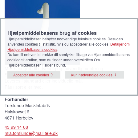
Hjælpemiddelbasens brug af cookies
Hjælpemiddelbasen benytter nødvendige tekniske cookies. Desuden
anvendes cookies til statistik, hvis du accepterer alle cookies.
Detaljer om
Hjælpemiddelbasens cookies
.
Du kan til enhver tid trække dit samtykke tilbage via Hjælpemiddelbasens
cookiedeklaration, som du finder under overskriften Om
Hjælpemiddelbasen i sidens bund.
MIA-håndgreb til udvendig og indvendig montering.
Stålrør belagt med Rilsan.
Accepter alle cookies
Kun nødvendige cookies
Leveres i standard eller individuelle mål.
Fås i sort eller hvid.
Forhandler
Torslunde Maskinfabrik
Halskovvej 6
4871 Horbelev
43 99 14 08
mia.torslunde@mail.tele.dk