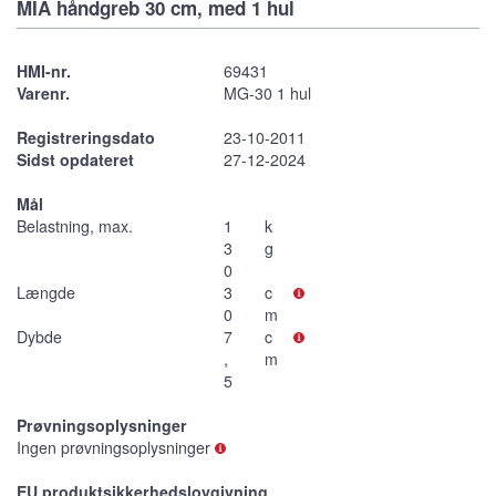
MIA håndgreb 30 cm, med 1 hul
HMI-nr.
69431
Varenr.
MG-30 1 hul
Registreringsdato
23-10-2011
Sidst opdateret
27-12-2024
Mål
Belastning, max.
1
k
3
g
0
Længde
3
c
0
m
Dybde
7
c
,
m
5
Prøvningsoplysninger
Ingen prøvningsoplysninger
EU produktsikkerhedslovgivning