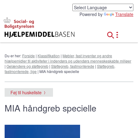
G
å
Powered by
Translate
t
i
l
h
o
v
e
Du er her:
Forside
|
Klassifikation
|
Møbler, fast inventar og andre
d
hjælpemidler til aktiviteter i indendørs og udendørs menneskeskabte miljøer
i
|
Gelændere og støttegreb
|
Støttegreb, fastmonterede
|
Støttegreb,
n
fastmonterede, lige
| MIA håndgreb specielle
d
h
o
Føj til huskeliste
l
d
MIA håndgreb specielle