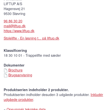
LIFTUP A/S
Hagensvej 21
9530 Støvring
96 86 30 20
mail@liftup.dk
https://www.liftup.dk
Stolelifte - En løsning t... på liftup.dk
Klassificering
18 30 10 01 - Trappelifte med sæder
Dokumenter
Brochure
Brugsanvisning
Produktserien indeholder 2 produkter.
Produktserien indholder desuden 3 udgåede produkter.
Inkludér
udgåede produkter
.
»
Opsummér tekniske data