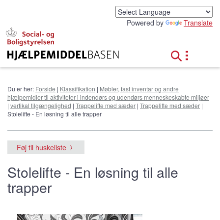
G
å
Powered by
Translate
t
i
l
h
o
v
e
Du er her:
Forside
|
Klassifikation
|
Møbler, fast inventar og andre
d
hjælpemidler til aktiviteter i indendørs og udendørs menneskeskabte miljøer
i
|
vertikal tilgængelighed
|
Trappelifte med sæder
|
Trappelifte med sæder
|
n
Stolelifte - En løsning til alle trapper
d
h
o
Føj til huskeliste
l
d
Stolelifte - En løsning til alle
trapper