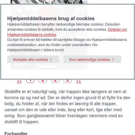
Hjælpemiddelbasens brug af cookies
Hjælpemiddelbasen benytter nødvendige tekniske cookies. Desuden
anvendes cookies til statistik, hvis du accepterer alle cookies.
Detaljer om
Hjælpemiddelbasens cookies
.
Du kan til enhver tid trække dit samtykke tilbage via Hjælpemiddelbasens
cookiedeklaration, som du finder under overskriften Om
Hjælpemiddelbasen i sidens bund.
Accepter alle cookies
Kun nødvendige cookies
B
(
B
B
B
1
2
3
4
<<
>>
i
V
i
i
i
l
i
l
l
l
l
s
l
l
l
Stolelifte er et naturligt valg, når trappen ikke længere at nem at
e
t
e
e
e
d
b
d
d
d
komme op og ned ad. Der er derfor ingen grund til at flytte fra den
e
i
e
e
e
l
bolig, du holder af, når der findes en løsning til alle trapper,
l
e
uanset om den er ude eller inde, lang eller kort, lige eller med
d
e
sving. Som gangbesværet bliver hverdagen nemmere med en
)
stolelift til trappen.
Forhandler