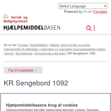
G
å
Powered by
Translate
t
i
l
h
o
v
e
Du er her:
Forside
|
Klassifikation
|
Møbler, fast inventar og andre
d
hjælpemidler til aktiviteter i indendørs og udendørs menneskeskabte miljøer
i
|
Borde
|
Sengeborde
|
Sengeborde med skab
| KR Sengebord 1092
n
d
h
Føj til huskeliste
o
l
KR Sengebord 1092
d
Hjælpemiddelbasens brug af cookies
Hjælpemiddelbasen benytter nødvendige tekniske cookies. Desuden