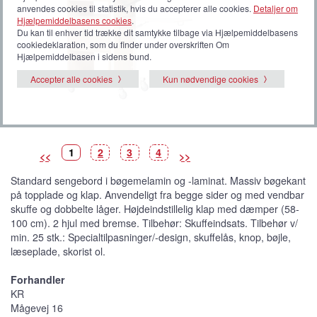
anvendes cookies til statistik, hvis du accepterer alle cookies.
Detaljer om
Hjælpemiddelbasens cookies
.
Du kan til enhver tid trække dit samtykke tilbage via Hjælpemiddelbasens
cookiedeklaration, som du finder under overskriften Om
Hjælpemiddelbasen i sidens bund.
Accepter alle cookies
Kun nødvendige cookies
B
(
B
B
B
1
2
3
4
<<
>>
i
V
i
i
i
l
i
l
l
l
l
s
l
l
l
Standard sengebord i bøgemelamin og -laminat. Massiv bøgekant
e
t
e
e
e
d
b
d
d
d
på topplade og klap. Anvendeligt fra begge sider og med vendbar
e
i
e
e
e
l
skuffe og dobbelte låger. Højdeindstillelig klap med dæmper (58-
l
e
100 cm). 2 hjul med bremse. Tilbehør: Skuffeindsats. Tilbehør v/
d
e
min. 25 stk.: Specialtilpasninger/-design, skuffelås, knop, bøjle,
)
læseplade, skorist ol.
Forhandler
KR
Mågevej 16