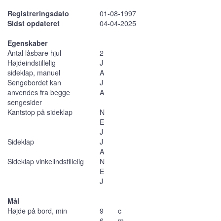
Registreringsdato
01-08-1997
Sidst opdateret
04-04-2025
Egenskaber
Antal låsbare hjul
2
Højdeindstillelig
J
sideklap, manuel
A
Sengebordet kan
J
anvendes fra begge
A
sengesider
Kantstop på sideklap
N
E
J
Sideklap
J
A
Sideklap vinkelindstillelig
N
E
J
Mål
Højde på bord, min
9
c
6
m