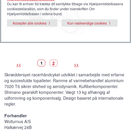
Du kan til enhver tid trække dit samtykke tilbage via Hjælpemiddelbasens
cookiedeklaration, som du finder under overskriften Om
Hjælpemiddelbasen i sidens bund.
Accepter alle cookies
Kun nødvendige cookies
B
(
B
1
2
<<
>>
i
V
i
l
i
l
l
s
l
Skræddersyet racerhåndcykel udviklet i samarbejde med erfarne
e
t
e
d
b
d
og succesfulde topatleter. Ramme af varmebehandlet aluminium
e
i
e
l
7020 T6 sikrer stivhed og aerodynamik. Kulfiberkomponenter.
l
e
Shimano gearskift komponenter. Vægt 13 kg afhængig af
d
e
udformning og komponentvalg. Design baseret på internationale
)
regler.
Forhandler
Wolturnus A/S
Halkærvej 24B