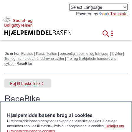
G
å
Powered by
Translate
t
i
l
h
o
v
e
Du er her:
Forside
|
Klassifikation
|
personlig mobilitet og transport
|
Cykler
|
d
Tre- og firehjulede hånddrevne cykler
|
Tre- og firehjulede hånddrevne
i
cykler
| RaceBike
n
d
h
Føj til huskeliste
o
l
RaceBike
d
Hjælpemiddelbasens brug af cookies
Hjælpemiddelbasen benytter nødvendige tekniske cookies. Desuden
anvendes cookies til statistik, hvis du accepterer alle cookies.
Detaljer om
Hjælpemiddelbasens cookies
.