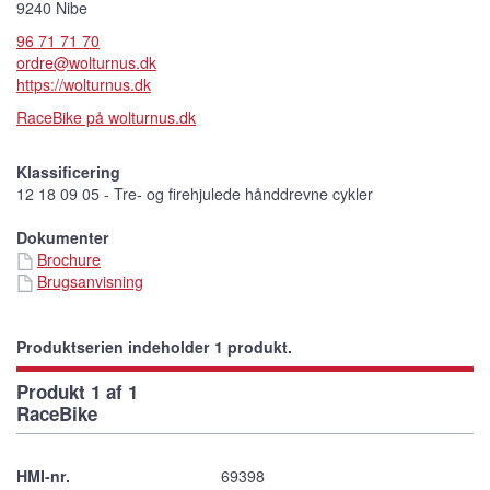
9240 Nibe
96 71 71 70
ordre@wolturnus.dk
https://wolturnus.dk
RaceBike på wolturnus.dk
Klassificering
12 18 09 05 - Tre- og firehjulede hånddrevne cykler
Dokumenter
Brochure
Brugsanvisning
Produktserien indeholder 1 produkt.
Produkt 1 af 1
RaceBike
HMI-nr.
69398