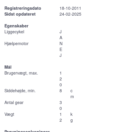
Registreringsdato
18-10-2011
Sidst opdateret
24-02-2025
Egenskaber
Liggecykel
J
A
Hjælpemotor
N
E
J
Mål
Brugervægt, max.
1
2
0
Siddehøjde, min.
8
c
m
Antal gear
3
0
Vægt
1
k
2
g
Prøvningsoplysninger