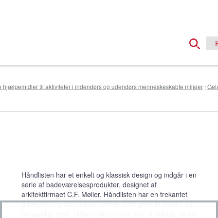
e hjælpemidler til aktiviteter i indendørs og udendørs menneskeskabte miljøer
|
Gel
Håndlisten har et enkelt og klassisk design og indgår i en
serie af badeværelsesprodukter, designet af
arkitektfirmaet C.F. Møller. Håndlisten har en trekantet
gribeprofil og afrundede hjørner, som giver et sikkert og
behageligt greb. Udført i aluminium, som er robust og let