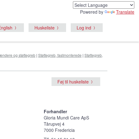
Powered by
Translate
English
Huskeliste
Log ind
ændere og støttegreb
|
Støttegreb, fastmonterede
|
Støttegreb,
Føj til huskeliste
Forhandler
Gloria Mundi Care ApS
Tårupvej 4
7000 Fredericia