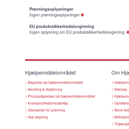
Prøvningsoplysninger
Ingen prøvningsoplysninger
EU produktsikkerhedslovgivning
Ingen oplysning om EU produktsikkerhedslovgivning
Hjælpemiddelområdet
Om Hjæ
Begreber på hjælpemiddelområdet
Hjælpemi
Bevilling & rådgivning
Sitemap
Principafgørelser på hjælpemiddelområdet
Hjælpemi
Kravspecifikationsværktøj
Oprettels
Standarder for prøvning
Åbne dat
App søgning
Betingels
Tilgænge