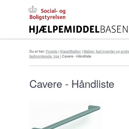
Gå
til
hovedindhold
Du er her:
Forside
|
Klassifikation
|
Møbler, fast inventar og andr
fastmonterede, lige
| Cavere - Håndliste
Cavere - Håndliste