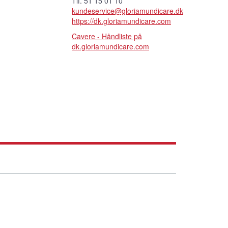
Tlf. 51 15 01 10
kundeservice@gloriamundicare.dk
https://dk.gloriamundicare.com
Cavere - Håndliste på
dk.gloriamundicare.com