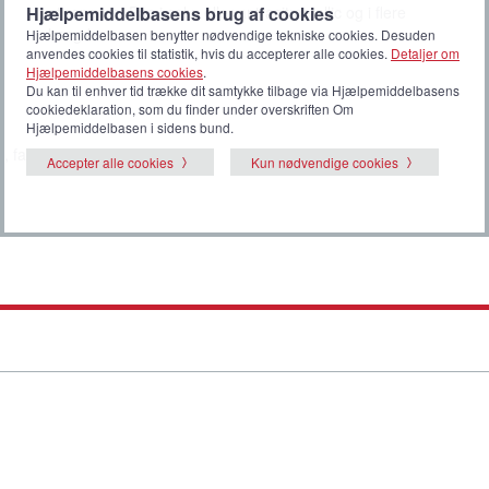
at rengøre. Fås i sølv- eller antracitmetallic og i flere
Hjælpemiddelbasens brug af cookies
længder.
Hjælpemiddelbasen benytter nødvendige tekniske cookies. Desuden
anvendes cookies til statistik, hvis du accepterer alle cookies.
Detaljer om
Hjælpemiddelbasens cookies
.
Du kan til enhver tid trække dit samtykke tilbage via Hjælpemiddelbasens
cookiedeklaration, som du finder under overskriften Om
Hjælpemiddelbasen i sidens bund.
b, fastmonterede, lige
Accepter alle cookies
Kun nødvendige cookies