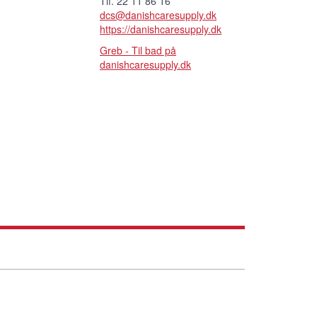
Tlf. 22 11 86 16
dcs@danishcaresupply.dk
https://danishcaresupply.dk
Greb - Til bad på
danishcaresupply.dk