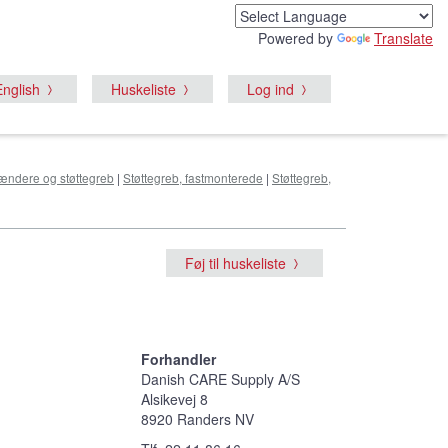
Powered by
Translate
English
Huskeliste
Log ind
ændere og støttegreb
|
Støttegreb, fastmonterede
|
Støttegreb,
Føj til huskeliste
Forhandler
Danish CARE Supply A/S
Alsikevej 8
8920 Randers NV