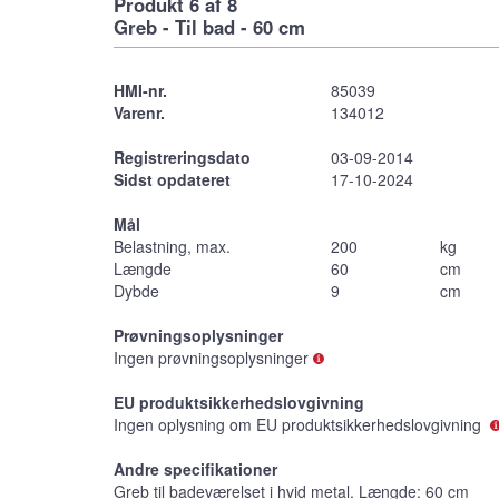
Produkt 6 af 8
Greb - Til bad - 60 cm
HMI-nr.
85039
Varenr.
134012
Registreringsdato
03-09-2014
Sidst opdateret
17-10-2024
Mål
Belastning, max.
200
kg
Længde
60
cm
Dybde
9
cm
Prøvningsoplysninger
Ingen prøvningsoplysninger
EU produktsikkerhedslovgivning
Ingen oplysning om EU produktsikkerhedslovgivning
Andre specifikationer
Greb til badeværelset i hvid metal. Længde: 60 cm