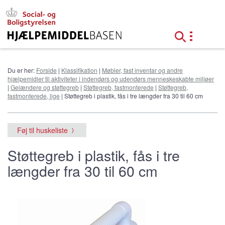
G
å
t
i
l
h
o
Du er her:
Forside
|
Klassifikation
|
Møbler, fast inventar og andre
v
hjælpemidler til aktiviteter i indendørs og udendørs menneskeskabte miljøer
e
|
Gelændere og støttegreb
|
Støttegreb, fastmonterede
|
Støttegreb,
d
fastmonterede, lige
| Støttegreb i plastik, fås i tre længder fra 30 til 60 cm
i
n
d
Føj til huskeliste
h
o
Støttegreb i plastik, fås i tre
l
længder fra 30 til 60 cm
d