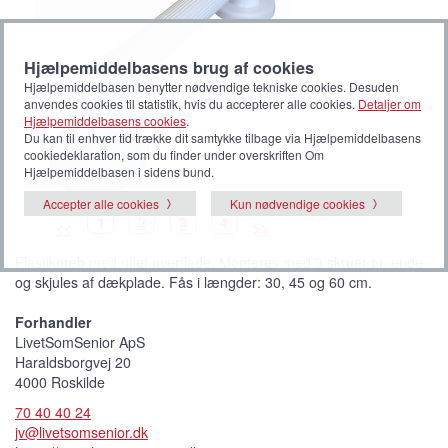
Hjælpemiddelbasens brug af cookies
Hjælpemiddelbasen benytter nødvendige tekniske cookies. Desuden
anvendes cookies til statistik, hvis du accepterer alle cookies.
Detaljer om
Hjælpemiddelbasens cookies
.
Du kan til enhver tid trække dit samtykke tilbage via Hjælpemiddelbasens
cookiedeklaration, som du finder under overskriften Om
Hjælpemiddelbasen i sidens bund.
Accepter alle cookies
Kun nødvendige cookies
B
(
B
B
B
1
2
3
4
<<
>>
i
V
i
i
i
l
i
l
l
l
l
s
l
l
l
Plastikgreb med riflet overflade. Monteres med 3 skruer pr. ende
e
t
e
e
e
d
b
d
d
d
og skjules af dækplade. Fås i længder: 30, 45 og 60 cm.
e
i
e
e
e
l
l
e
Forhandler
d
e
LivetSomSenior ApS
)
Haraldsborgvej 20
4000 Roskilde
70 40 40 24
jv@livetsomsenior.dk