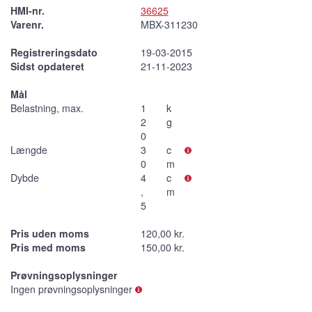
HMI-nr.
36625
Varenr.
MBX-311230
Registreringsdato
19-03-2015
Sidst opdateret
21-11-2023
Mål
Belastning, max.
1
k
2
g
0
Længde
3
c
0
m
Dybde
4
c
,
m
5
Pris uden moms
120,00 kr.
Pris med moms
150,00 kr.
Prøvningsoplysninger
Ingen prøvningsoplysninger