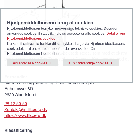
Hjælpemiddelbasens brug af cookies
Hjælpemiddelbasen benytter nødvendige tekniske cookies. Desuden
anvendes cookies til statistik, hvis du accepterer alle cookies.
Detaljer om
Hjælpemiddelbasens cookies
.
Du kan til enhver tid trække dit samtykke tilbage via Hjælpemiddelbasens
cookiedeklaration, som du finder under overskriften Om
Træstol i birke-x-finer med sky-beklædt sæde, som med et ekstra
Hjælpemiddelbasen i sidens bund.
beslag sættes i en Trip-Trap-stol eller Danstol. Kan leveres med et
Accepter alle cookies
Kun nødvendige cookies
specielt bord, hynde, forhøjer, nakkestøtte, vippestød.
Forhandler
Morten Liisberg Tømrer-og Snedkermester ApS
Roholmsvej 8D
2620 Albertslund
28 12 50 50
Kontakt@m-liisberg.dk
https://www.liisberg.dk
Klassificering