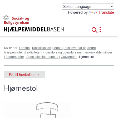
G
å
Powered by
Translate
t
i
l
h
o
v
e
Du er her:
Forside
|
Klassifikation
|
Møbler, fast inventar og andre
d
hjælpemidler til aktiviteter i indendørs og udendørs menneskeskabte miljøer
i
|
Siddemøbler
|
Specielle siddemøbler
|
Gulvsæder
| Hjørnestol
n
d
h
Føj til huskeliste
o
l
Hjørnestol
d