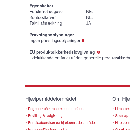
Egenskaber
Forstørret udgave
NEJ
Kontrastfarver
NEJ
Taktil afmærkning
JA
Prøvningsoplysninger
Ingen prøvningsoplysninger
EU produktsikkerhedslovgivning
Udelukkende omfattet af den generelle produktsikkerh
Hjælpemiddelområdet
Om Hjæ
Begreber på hjælpemiddelområdet
Hjælpemi
Bevilling & rådgivning
Sitemap
Principafgørelser på hjælpemiddelområdet
Hjælpemi
Kravspecifikationsværktøj
Oprettels