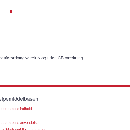
edsforordning/-direktiv og uden CE-mærkning
lpemiddelbasen
ddelbasens indhold
ddelbasens anvendelse
e af hjælpemidler i databasen