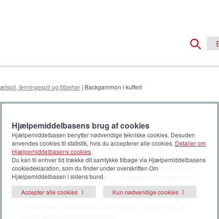
ætspil, terningespil og tilbehør
| Backgammon i kuffert
Hjælpemiddelbasens brug af cookies
t
Hjælpemiddelbasen benytter nødvendige tekniske cookies. Desuden
anvendes cookies til statistik, hvis du accepterer alle cookies.
Detaljer om
Hjælpemiddelbasens cookies
.
Du kan til enhver tid trække dit samtykke tilbage via Hjælpemiddelbasens
Backgammon spil som er brugervenligt for svagtseende.
cookiedeklaration, som du finder under overskriften Om
Spillepladen er opdelt i fire og har taktile forhøjninger der
Hjælpemiddelbasen i sidens bund.
adskiller hver punkt. Der medfølger: 2 taktile terninger, 1
Accepter alle cookies
Kun nødvendige cookies
terning med tal, 2 røde og 2 hvide svagtsynsterninger, 2
raflebægre. Spillet leveres i en kuffert, så det er let at
pakke sammen og medbringe.