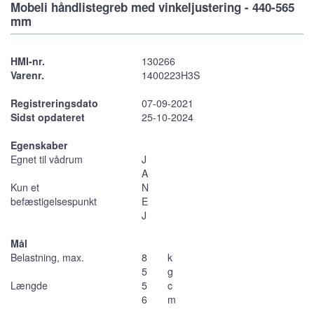
Mobeli håndlistegreb med vinkeljustering - 440-565
mm
HMI-nr.
130266
Varenr.
1400223H3S
Registreringsdato
07-09-2021
Sidst opdateret
25-10-2024
Egenskaber
Egnet til vådrum
J
A
Kun et
N
befæstigelsespunkt
E
J
Mål
Belastning, max.
8
k
5
g
Længde
5
c
6
m
,