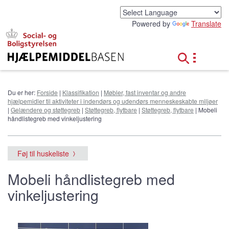
G
å
Powered by
Translate
t
i
l
h
o
v
e
Du er her:
Forside
|
Klassifikation
|
Møbler, fast inventar og andre
d
hjælpemidler til aktiviteter i indendørs og udendørs menneskeskabte miljøer
i
|
Gelændere og støttegreb
|
Støttegreb, flytbare
|
Støttegreb, flytbare
| Mobeli
n
håndlistegreb med vinkeljustering
d
h
o
Føj til huskeliste
l
d
Mobeli håndlistegreb med
vinkeljustering