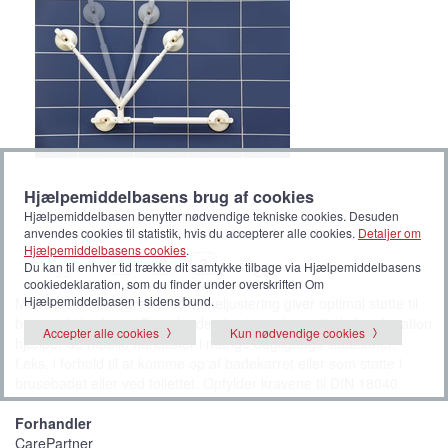
Hjælpemiddelbasens brug af cookies
Hjælpemiddelbasen benytter nødvendige tekniske cookies. Desuden
anvendes cookies til statistik, hvis du accepterer alle cookies.
Detaljer om
Hjælpemiddelbasens cookies
.
B
(
B
B
1
2
3
Du kan til enhver tid trække dit samtykke tilbage via Hjælpemiddelbasens
<<
>>
i
V
i
i
l
i
l
l
cookiedeklaration, som du finder under overskriften Om
l
s
l
l
Hjælpemiddelbasen i sidens bund.
Mobelis håndlistegreb med vinkeljustering giver optimal støtte til
e
t
e
e
d
b
d
d
barrierefri badning. Grundet den horisontale/vertikale kombination
e
i
e
e
Accepter alle cookies
Kun nødvendige cookies
l
hjælper de mobile håndlister i mange dagligdags situationer,
l
e
f.eks. i forhold til at komme op af badekarret eller som støtte i
d
e
brusebadet eller ved toilettet. Opfylder kravene til DIN 18040.
)
Forhandler
CarePartner