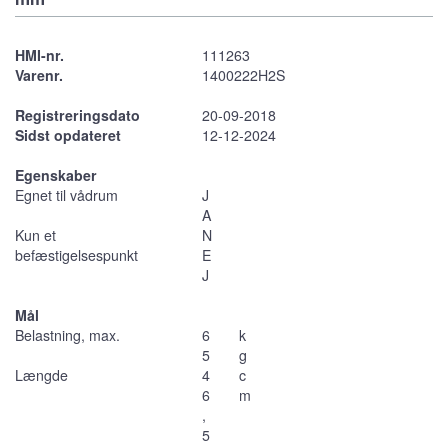
HMI-nr.
111263
Varenr.
1400222H2S
Registreringsdato
20-09-2018
Sidst opdateret
12-12-2024
Egenskaber
Egnet til vådrum
J
A
Kun et
N
befæstigelsespunkt
E
J
Mål
Belastning, max.
6
k
5
g
Længde
4
c
6
m
,
5