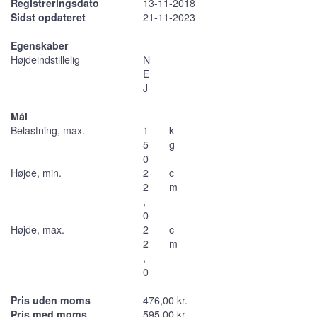
Registreringsdato
13-11-2018
Sidst opdateret
21-11-2023
Egenskaber
Højdeindstillelig
N
E
J
Mål
Belastning, max.
1
k
5
g
0
Højde, min.
2
c
2
m
,
0
Højde, max.
2
c
2
m
,
0
Pris uden moms
476,00 kr.
Pris med moms
595,00 kr.