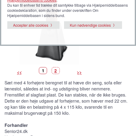
Du kan til enhver tid trække dit samtykke tilbage via Hjælpemiddelbasens
cookiedeklaration, som du finder under overskriften Om
Hjælpemiddelbasen i sidens bund.
Accepter alle cookies
Kun nødvendige cookies
B
(
B
1
2
<<
>>
i
V
i
l
i
l
l
s
l
Sæt med 4 forhøjere beregnet til at hæve din seng, sofa eller
e
t
e
d
b
d
lænestol, således at ind- og udstigning bliver nemmere.
e
i
e
l
Fremstillet af slagfast plast. De kan stables, når de ikke bruges.
l
e
Dette er den høje udgave af forhøjerne, som hæver med 22 cm.
d
e
og kan tåle en belastning på 4 x 115 kilo, svarende til en
)
maksimal brugervægt på 150 kilo.
Forhandler
Senior24.dk