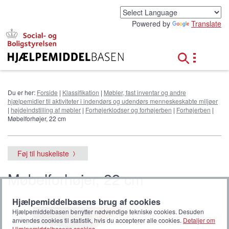
G
å
Powered by
Translate
t
i
l
h
o
v
e
Du er her:
Forside
|
Klassifikation
|
Møbler, fast inventar og andre
d
hjælpemidler til aktiviteter i indendørs og udendørs menneskeskabte miljøer
i
|
højdeindstilling af møbler
|
Forhøjerklodser og forhøjerben
|
Forhøjerben
|
n
Møbelforhøjer, 22 cm
d
h
o
Føj til huskeliste
l
d
Møbelforhøjer, 22 cm
Hjælpemiddelbasens brug af cookies
Hjælpemiddelbasen benytter nødvendige tekniske cookies. Desuden
anvendes cookies til statistik, hvis du accepterer alle cookies.
Detaljer om
Hjælpemiddelbasens cookies
.