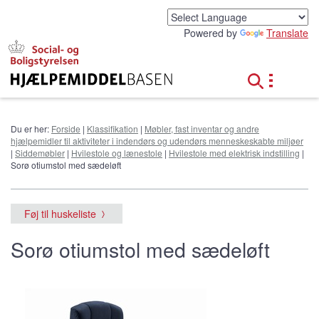
G
å
Powered by
Translate
t
i
l
h
o
v
e
Du er her:
Forside
|
Klassifikation
|
Møbler, fast inventar og andre
d
hjælpemidler til aktiviteter i indendørs og udendørs menneskeskabte miljøer
i
|
Siddemøbler
|
Hvilestole og lænestole
|
Hvilestole med elektrisk indstilling
|
n
Sorø otiumstol med sædeløft
d
h
o
Føj til huskeliste
l
d
Sorø otiumstol med sædeløft