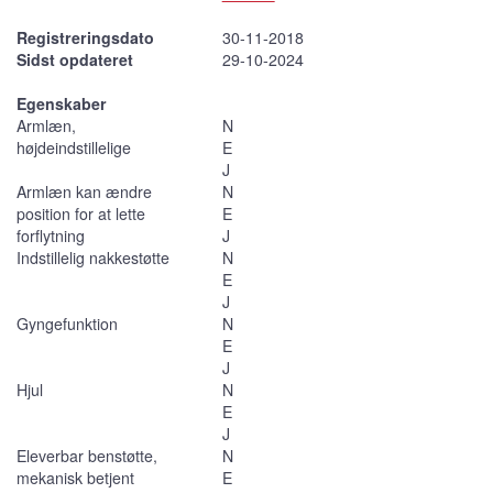
Registreringsdato
30-11-2018
Sidst opdateret
29-10-2024
Egenskaber
Armlæn,
N
højdeindstillelige
E
J
Armlæn kan ændre
N
position for at lette
E
forflytning
J
Indstillelig nakkestøtte
N
E
J
Gyngefunktion
N
E
J
Hjul
N
E
J
Eleverbar benstøtte,
N
mekanisk betjent
E