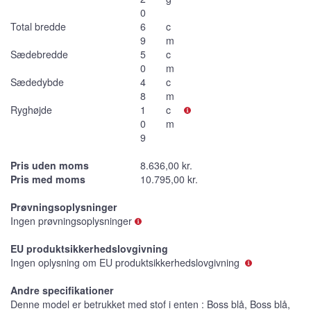
0
Total bredde
6
c
9
m
Sædebredde
5
c
0
m
Sædedybde
4
c
8
m
Ryghøjde
1
c
0
m
9
Pris uden moms
8.636,00 kr.
Pris med moms
10.795,00 kr.
Prøvningsoplysninger
Ingen prøvningsoplysninger
EU produktsikkerhedslovgivning
Ingen oplysning om EU produktsikkerhedslovgivning
Andre specifikationer
Denne model er betrukket med stof i enten : Boss blå, Boss blå,