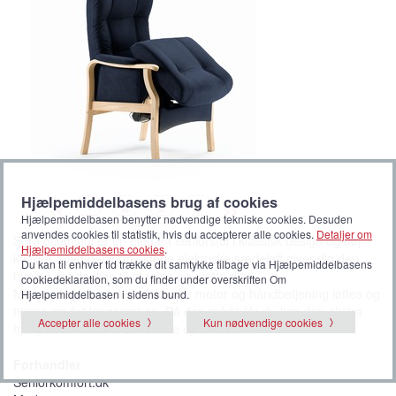
Hjælpemiddelbasens brug af cookies
B
(
B
B
B
1
2
3
4
<<
>>
i
V
i
i
i
Hjælpemiddelbasen benytter nødvendige tekniske cookies. Desuden
l
i
l
l
l
l
s
l
l
l
anvendes cookies til statistik, hvis du accepterer alle cookies.
Detaljer om
Sorø otiumstol er en elegant seniorstol i klassisk design og høj
e
t
e
e
e
Hjælpemiddelbasens cookies
.
d
b
d
d
d
kvalitet. Med det indbyggede elektriske sædeløft giver dig den
e
i
e
e
e
Du kan til enhver tid trække dit samtykke tilbage via Hjælpemiddelbasens
l
hjælp i det daglige til at rejse og sætte dig.
cookiedeklaration, som du finder under overskriften Om
l
e
Men ved hjælp af den elektriske motor og håndbetjening løftes og
Hjælpemiddelbasen i sidens bund.
d
e
tippes sædet langsomt op. På den måde får du lige den ekstra
)
Accepter alle cookies
Kun nødvendige cookies
hjælpende hånd, til at komme op af stolen.
Forhandler
Seniorkomfort.dk