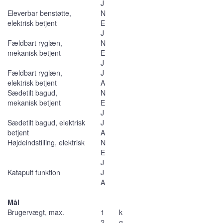
J
Eleverbar benstøtte,
N
elektrisk betjent
E
J
Fældbart ryglæn,
N
mekanisk betjent
E
J
Fældbart ryglæn,
J
elektrisk betjent
A
Sædetilt bagud,
N
mekanisk betjent
E
J
Sædetilt bagud, elektrisk
J
betjent
A
Højdeindstilling, elektrisk
N
E
J
Katapult funktion
J
A
Mål
Brugervægt, max.
1
k
2
g