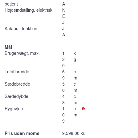
betjent
A
Højdeindstilling, elektrisk
N
E
J
Katapult funktion
J
A
Mål
Brugervægt, max.
1
k
2
g
0
Total bredde
6
c
9
m
Sædebredde
5
c
0
m
Sædedybde
4
c
8
m
Ryghøjde
1
c
0
m
9
Pris uden moms
9.596,00 kr.