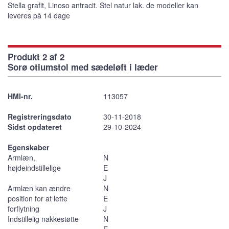
Stella grafit, Linoso antracit. Stel natur lak. de modeller kan
leveres på 14 dage
Produkt 2 af 2
Sorø otiumstol med sædeløft i læder
HMI-nr.
113057
Registreringsdato
30-11-2018
Sidst opdateret
29-10-2024
Egenskaber
Armlæn,
N
højdeindstillelige
E
J
Armlæn kan ændre
N
position for at lette
E
forflytning
J
Indstillelig nakkestøtte
N