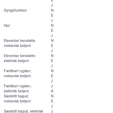
E
J
Gyngefunktion
N
E
J
Hjul
N
E
J
Eleverbar benstøtte,
N
mekanisk betjent
E
J
Eleverbar benstøtte,
N
elektrisk betjent
E
J
Fældbart ryglæn,
N
mekanisk betjent
E
J
Fældbart ryglæn,
J
elektrisk betjent
A
Sædetilt bagud,
N
mekanisk betjent
E
J
Sædetilt bagud, elektrisk
J