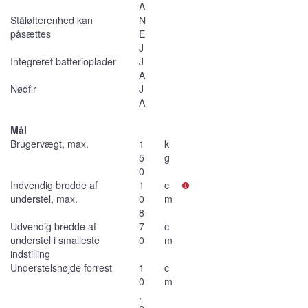
A
Ståløfterenhed kan
N
påsættes
E
J
Integreret batterioplader
J
A
Nødfir
J
A
Mål
Brugervægt, max.
1
k
5
g
0
Indvendig bredde af
1
c
understel, max.
0
m
8
Udvendig bredde af
7
c
understel i smalleste
0
m
indstilling
Understelshøjde forrest
1
c
0
m
,