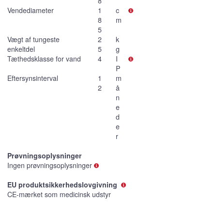
8
Vendediameter
1
c
8
m
5
Vægt af tungeste
2
k
enkeltdel
5
g
Tæthedsklasse for vand
4
I
P
Eftersynsinterval
1
m
2
å
n
e
d
e
r
Prøvningsoplysninger
Ingen prøvningsoplysninger
EU produktsikkerhedslovgivning
CE-mærket som medicinsk udstyr