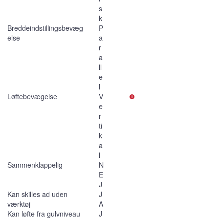
s
k
Breddeindstillingsbevæg
P
else
a
r
a
ll
e
l
Løftebevægelse
V
e
r
ti
k
a
l
Sammenklappelig
N
E
J
Kan skilles ad uden
J
værktøj
A
Kan løfte fra gulvniveau
J