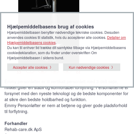
Hjælpemiddelbasens brug af cookies
Hjælpemiddelbasen benytter nødvendige tekniske cookies. Desuden
anvendes cookies til statistik, hvis du accepterer alle cookies.
Detaljer om
Hjælpemiddelbasens cookies
.
Du kan til enhver tid trække dit samtykke tilbage via Hjælpemiddelbasens
cookiedeklaration, som du finder under overskriften Om
Hjælpemiddelbasen i sidens bund.
Accepter alle cookies
Kun nødvendige cookies
B
(
B
B
B
1
2
3
4
<<
>>
i
V
i
i
i
l
i
l
l
l
l
s
l
l
l
Emmy personløfter er til vertikalt personløft med 3-delt søjle,
e
t
e
e
e
d
b
d
d
d
hvilket giver en stabil og komfortabel forflytning. Personløfterne er
e
i
e
e
e
l
forsynet med den nyeste teknologi og de bedste komponenter for
l
e
at sikre den bedste holdbarhed og funktion.
d
e
Emmy Personløfter er nem at betjene og giver gode pladsforhold
)
til forflytning.
Forhandler
Rehab-care.dk ApS