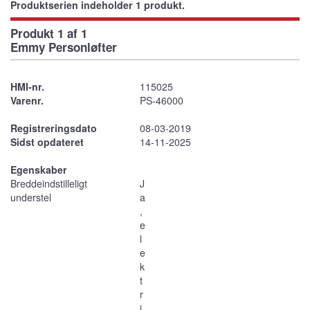
Produktserien indeholder 1 produkt.
Produkt 1 af 1
Emmy Personløfter
HMI-nr.
115025
Varenr.
PS-46000
Registreringsdato
08-03-2019
Sidst opdateret
14-11-2025
Egenskaber
Breddeindstilleligt
J
understel
a
,
e
l
e
k
t
r
i