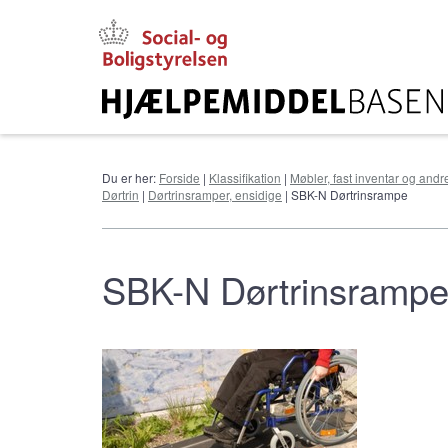
Gå
til
hovedindhold
Du er her:
Forside
|
Klassifikation
|
Møbler, fast inventar og andr
Dørtrin
|
Dørtrinsramper, ensidige
| SBK-N Dørtrinsrampe
SBK-N Dørtrinsramp