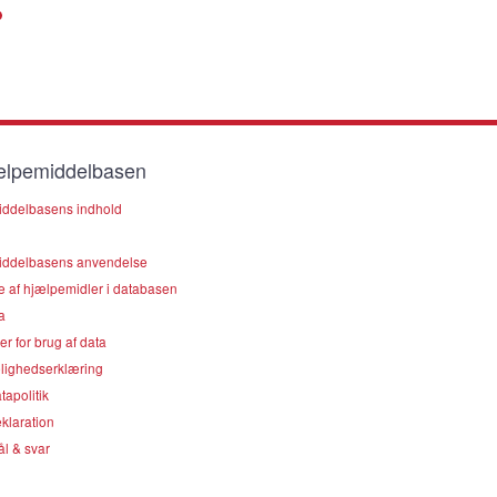
lpemiddelbasen
ddelbasens indhold
ddelbasens anvendelse
e af hjælpemidler i databasen
a
er for brug af data
lighedserklæring
apolitik
klaration
l & svar