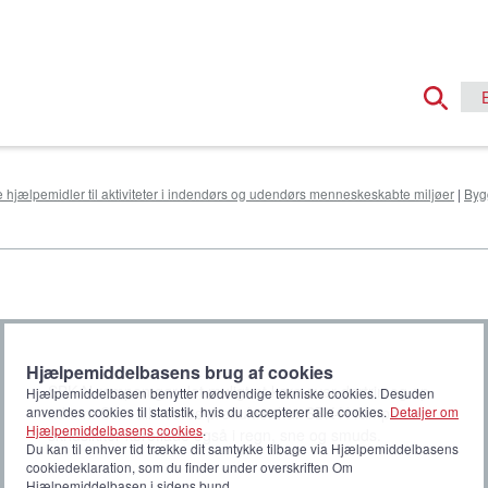
e hjælpemidler til aktiviteter i indendørs og udendørs menneskeskabte miljøer
|
Bygg
e
Hjælpemiddelbasens brug af cookies
SBK-N rampen gør det muligt at køre over dørtrin og op
Hjælpemiddelbasen benytter nødvendige tekniske cookies. Desuden
ad trin. Som alle vores produkter har SBK-N rampen en
anvendes cookies til statistik, hvis du accepterer alle cookies.
Detaljer om
Hjælpemiddelbasens cookies
.
skridsikker køreflade også i regn, sne og smuds.
Du kan til enhver tid trække dit samtykke tilbage via Hjælpemiddelbasens
cookiedeklaration, som du finder under overskriften Om
Hjælpemiddelbasen i sidens bund.