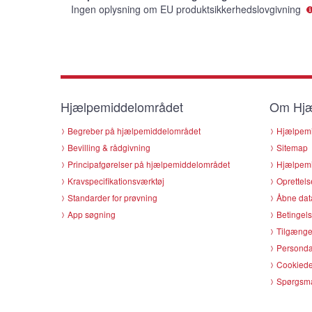
Ingen oplysning om EU produktsikkerhedslovgivning
Hjælpemiddelområdet
Om Hjæ
Begreber på hjælpemiddelområdet
Hjælpemi
Bevilling & rådgivning
Sitemap
Principafgørelser på hjælpemiddelområdet
Hjælpemi
Kravspecifikationsværktøj
Oprettels
Standarder for prøvning
Åbne dat
App søgning
Betingels
Tilgænge
Persondat
Cookiede
Spørgsmå