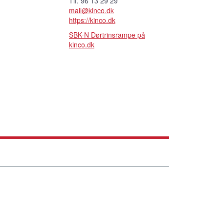
Tlf. 96 13 29 29
mail@kinco.dk
https://kinco.dk
SBK-N Dørtrinsrampe på
kinco.dk