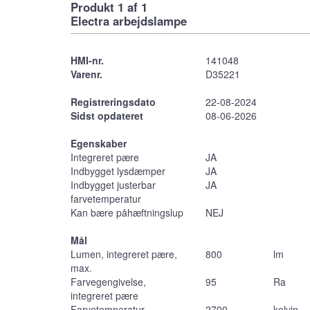
Produkt 1 af 1
Electra arbejdslampe
HMI-nr.
141048
Varenr.
D35221
Registreringsdato
22-08-2024
Sidst opdateret
08-06-2026
Egenskaber
Integreret pære
JA
Indbygget lysdæmper
JA
Indbygget justerbar
JA
farvetemperatur
Kan bære påhæftningslup
NEJ
Mål
Lumen, integreret pære,
800
lm
max.
Farvegengivelse,
95
Ra
integreret pære
Farvetemperatur,
2700
kelvin