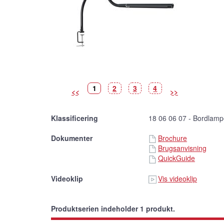
Billede
(Vist
Billede
Billede
Billede
1
2
3
4
<<
>>
billede)
Klassificering
18 06 06 07 - Bordlamp
Dokumenter
Brochure
Brugsanvisning
QuickGuide
Videoklip
Vis videoklip
Produktserien indeholder 1 produkt.