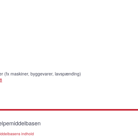
ver (fx maskiner, byggevarer, lavspænding)
48
lpemiddelbasen
ddelbasens indhold