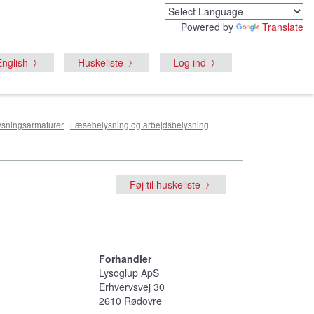
Powered by
Translate
English
Huskeliste
Log ind
ysningsarmaturer
|
Læsebelysning og arbejdsbelysning
|
Føj til huskeliste
Forhandler
Lysoglup ApS
Erhvervsvej 30
2610 Rødovre