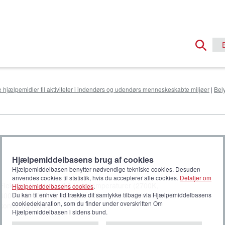
e hjælpemidler til aktiviteter i indendørs og udendørs menneskeskabte miljøer
|
Bel
Hjælpemiddelbasens brug af cookies
Hjælpemiddelbasen benytter nødvendige tekniske cookies. Desuden
anvendes cookies til statistik, hvis du accepterer alle cookies.
Detaljer om
Fleksibel lampe med 3 farvetemperaturer (2700K,
Hjælpemiddelbasens cookies
.
4000K, 6000K). Armlængde: 72 cm. Max 13 W. Egnet til
Du kan til enhver tid trække dit samtykke tilbage via Hjælpemiddelbasens
cookiedeklaration, som du finder under overskriften Om
kontor og hobby.
Hjælpemiddelbasen i sidens bund.