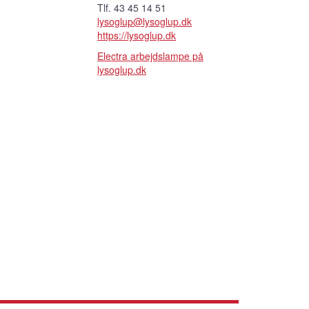
Tlf. 43 45 14 51
lysoglup@lysoglup.dk
https://lysoglup.dk
Electra arbejdslampe på
lysoglup.dk