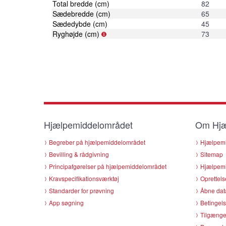
Total bredde (cm)
82
Sædebredde (cm)
65
Sædedybde (cm)
45
Ryghøjde (cm)
73
Hjælpemiddelområdet
Om Hjæ
Begreber på hjælpemiddelområdet
Hjælpemi
Bevilling & rådgivning
Sitemap
Principafgørelser på hjælpemiddelområdet
Hjælpemi
Kravspecifikationsværktøj
Oprettels
Standarder for prøvning
Åbne dat
App søgning
Betingels
Tilgænge