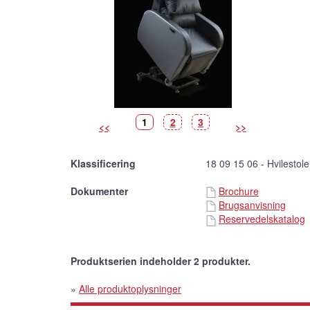
Billede
(Vist
Billede
Billede
1
2
3
<<
>>
billede)
Klassificering
18 09 15 06 - Hvilestole 
Dokumenter
Brochure
Brugsanvisning
Reservedelskatalog
Produktserien indeholder 2 produkter.
»
Alle produktoplysninger