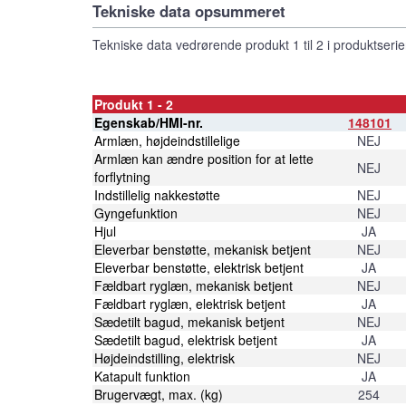
Tekniske data opsummeret
Tekniske data vedrørende produkt 1 til 2 i produktserien
Produkt 1 - 2
Egenskab/HMI-nr.
148101
Armlæn, højdeindstillelige
NEJ
Armlæn kan ændre position for at lette
NEJ
forflytning
Indstillelig nakkestøtte
NEJ
Gyngefunktion
NEJ
Hjul
JA
Eleverbar benstøtte, mekanisk betjent
NEJ
Eleverbar benstøtte, elektrisk betjent
JA
Fældbart ryglæn, mekanisk betjent
NEJ
Fældbart ryglæn, elektrisk betjent
JA
Sædetilt bagud, mekanisk betjent
NEJ
Sædetilt bagud, elektrisk betjent
JA
Højdeindstilling, elektrisk
NEJ
Katapult funktion
JA
Brugervægt, max. (kg)
254