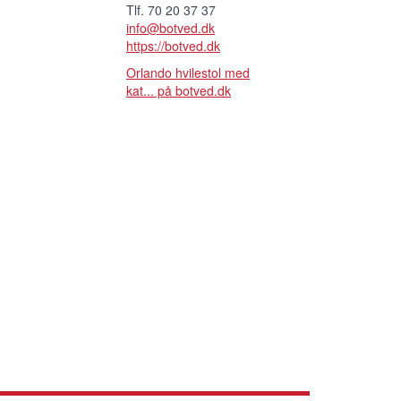
Tlf. 70 20 37 37
info@botved.dk
https://botved.dk
Orlando hvilestol med
kat... på botved.dk