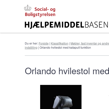
Gå
til
hovedindhold
Du er her:
Forside
|
Klassifikation
|
Møbler, fast inventar og andr
indstilling
| Orlando hvilestol med katapult funktion
Orlando hvilestol med