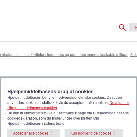
e hjælpemidler til aktiviteter i indendørs og udendørs menneskeskabte miljøer
|
Sid
 katapult funktion
Hjælpemiddelbasens brug af cookies
Hjælpemiddelbasen benytter nødvendige tekniske cookies. Desuden
anvendes cookies til statistik, hvis du accepterer alle cookies.
Detaljer om
Hjælpemiddelbasens cookies
.
Katapultstol med komfort og brugervenlighed som
Du kan til enhver tid trække dit samtykke tilbage via Hjælpemiddelbasens
cookiedeklaration, som du finder under overskriften Om
almindelige lænestole.
Hjælpemiddelbasen i sidens bund.
Accepter alle cookies
Kun nødvendige cookies