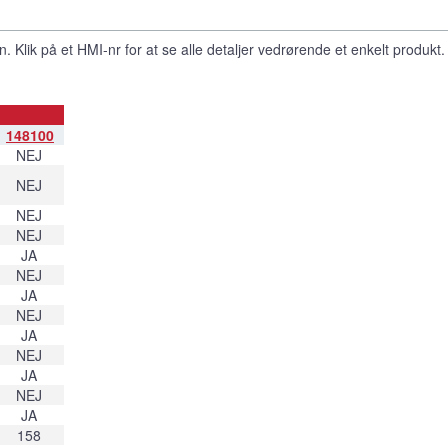
. Klik på et HMI-nr for at se alle detaljer vedrørende et enkelt produkt.
148100
NEJ
NEJ
NEJ
NEJ
JA
NEJ
JA
NEJ
JA
NEJ
JA
NEJ
JA
158