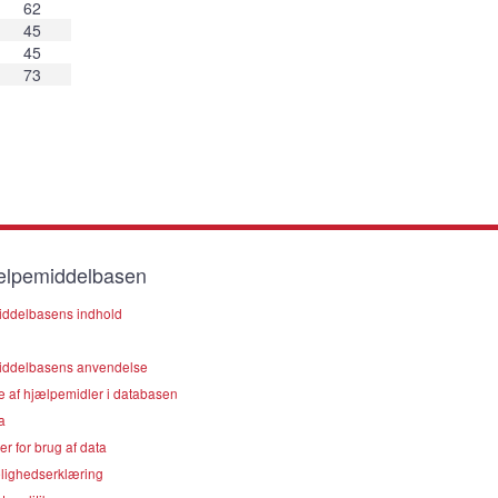
62
45
45
73
lpemiddelbasen
ddelbasens indhold
ddelbasens anvendelse
e af hjælpemidler i databasen
a
er for brug af data
lighedserklæring