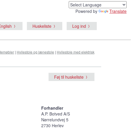
Powered by
Translate
English
Huskeliste
Log ind
demøbler
|
Hvilestole og lænestole
|
Hvilestole med elektrisk
Føj til huskeliste
Forhandler
A.P. Botved A/S
Nørrelundvej 5
2730 Herlev