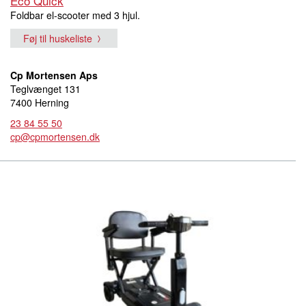
Eco Quick
Foldbar el-scooter med 3 hjul.
Føj til huskeliste
Cp Mortensen Aps
Teglvænget 131
7400 Herning
23 84 55 50
cp@cpmortensen.dk