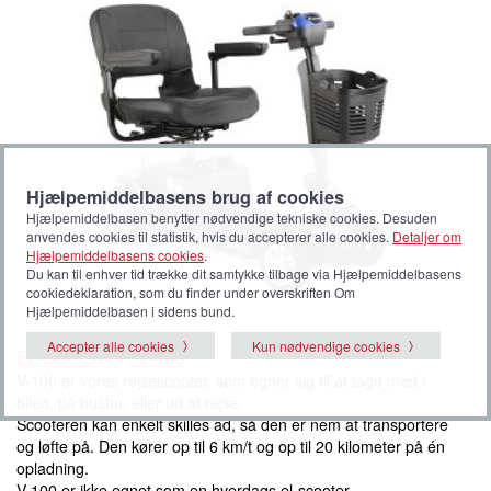
Hjælpemiddelbasens brug af cookies
Hjælpemiddelbasen benytter nødvendige tekniske cookies. Desuden
anvendes cookies til statistik, hvis du accepterer alle cookies.
Detaljer om
Hjælpemiddelbasens cookies
.
Du kan til enhver tid trække dit samtykke tilbage via Hjælpemiddelbasens
cookiedeklaration, som du finder under overskriften Om
Hjælpemiddelbasen i sidens bund.
Accepter alle cookies
Kun nødvendige cookies
EL-SCOOTER V-100
V-100 er vores rejsescooter, som egner sig til at tage med i
bilen, på bustur, eller ud at rejse.
Scooteren kan enkelt skilles ad, så den er nem at transportere
og løfte på. Den kører op til 6 km/t og op til 20 kilometer på én
opladning.
V-100 er ikke egnet som en hverdags el-scooter.