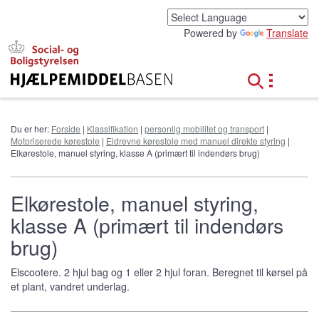
G
å
Powered by
Translate
t
i
l
h
o
v
e
Du er her:
Forside
|
Klassifikation
|
personlig mobilitet og transport
|
d
Motoriserede kørestole
|
Eldrevne kørestole med manuel direkte styring
|
i
Elkørestole, manuel styring, klasse A (primært til indendørs brug)
n
d
h
Elkørestole, manuel styring,
o
klasse A (primært til indendørs
l
d
brug)
Elscootere. 2 hjul bag og 1 eller 2 hjul foran. Beregnet til kørsel på
et plant, vandret underlag.