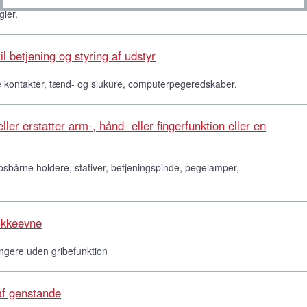
ler.
l betjening og styring af udstyr
ke kontakter, tænd- og slukure, computerpegeredskaber.
ler erstatter arm-, hånd- eller fingerfunktion eller en
opsbårne holdere, stativer, betjeningspinde, pegelamper,
ækkeevne
ngere uden gribefunktion
 af genstande