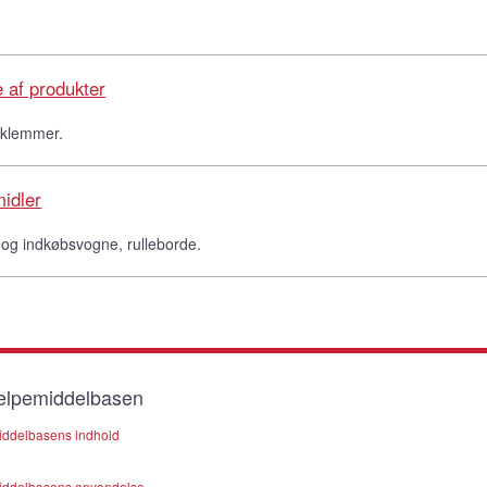
e af produkter
g klemmer.
idler
og indkøbsvogne, rulleborde.
lpemiddelbasen
ddelbasens indhold
ddelbasens anvendelse