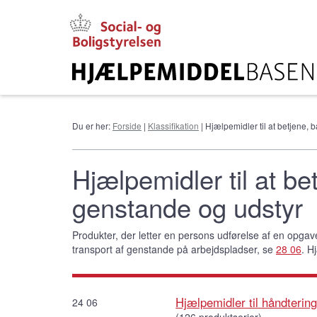
Gå
til
hovedindhold
Du er her:
Forside
|
Klassifikation
| Hjælpemidler til at betjene, 
Hjælpemidler til at be
genstande og udstyr
Produkter, der letter en persons udførelse af en opgav
transport af genstande på arbejdspladser, se
28 06
. H
Hjælpemidler til håndterin
24 06
(126 produktserier)