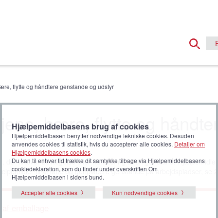
bære, flytte og håndtere genstande og udstyr
tjene, bære, flytte og håndte
Hjælpemiddelbasens brug af cookies
Hjælpemiddelbasen benytter nødvendige tekniske cookies. Desuden
anvendes cookies til statistik, hvis du accepterer alle cookies.
Detaljer om
Hjælpemiddelbasens cookies
.
Du kan til enhver tid trække dit samtykke tilbage via Hjælpemiddelbasens
e, der kræver bevægelse eller håndtering af en genstand. Hjælpemidler 
cookiedeklaration, som du finder under overskriften Om
jælpemidler til at løfte og genplacere genstande på arbejdspladser, se
2
Hjælpemiddelbasen i sidens bund.
Accepter alle cookies
Kun nødvendige cookies
g af emballage