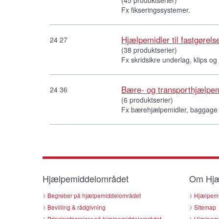
Fx fikseringssystemer.
Hjælpemidler til fastgørels
24 27
(38 produktserier)
Fx skridsikre underlag, klips o
Bære- og transporthjælpem
24 36
(6 produktserier)
Fx bærehjælpemidler, baggage 
Hjælpemiddelområdet
Om Hjæ
Begreber på hjælpemiddelområdet
Hjælpemi
Bevilling & rådgivning
Sitemap
Principafgørelser på hjælpemiddelområdet
Hjælpemi