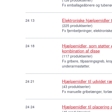
Fx emballageåbnere og tubenøg
Elektroniske hjælpemidler ti
24 13
(225 produktserier)
Fx fjernbetjeninger, elektronis
Hjælpemidler, som støtter el
24 18
kombination af disse
(117 produktserier)
Fx gribere, tilpasningsgreb, kr
underarmsstøtter.
Hjælpemidler til udvidet r
24 21
(43 produktserier)
Fx manuelle gribetænger, forlæ
Hjælpemidler til placering
24 24
(45 produktserier)