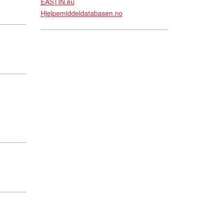
EASTIN.eu
Hjelpemiddeldatabasen.no