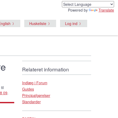
Powered by
Translate
English
Huskeliste
Log ind
re
Relateret information
Indlæg i Forum
til
Guides
8 09
.
Principafgørelser
Standarder